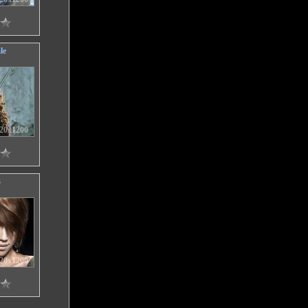
le
20x1200
3
20x1200