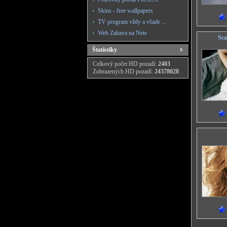
Skins - free wallpapers
TV program vždy a všade ...
Web Zabava na Nete
Sca
Štatistiky
Celkový počet HD pozadí:
2403
Zobrazených HD pozadí:
24378028