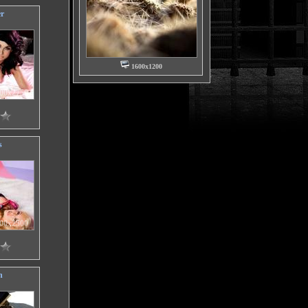
r
1600x1200
00x2750
s
00x2500
n