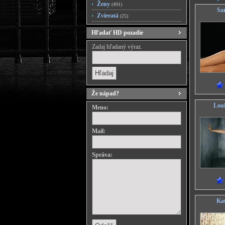
Ženy
(491)
Sa
Zvieratá
(25)
Hľadať HD pozadie
Zadaj hľadaný výraz.
Že nápad?
Lou
Meno:
Mail:
Správa:
Ka