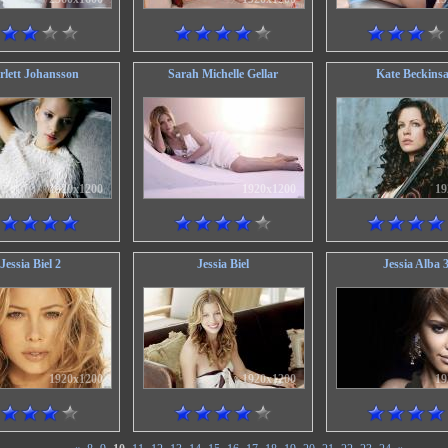
rlett Johansson
Sarah Michelle Gellar
Kate Beckinsa
1920x1200
1920x1200
19
Jessia Biel 2
Jessia Biel
Jessia Alba 
1920x1200
1920x1200
19