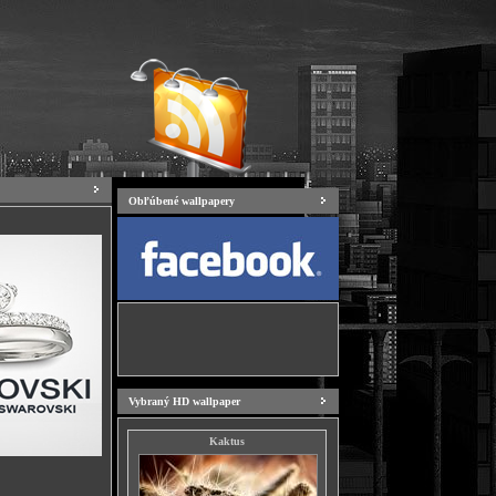
Obľúbené wallpapery
Vybraný HD wallpaper
Kaktus