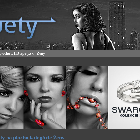
plochu z HDtapety.sk - Ženy
ty na plochu kategórie Ženy