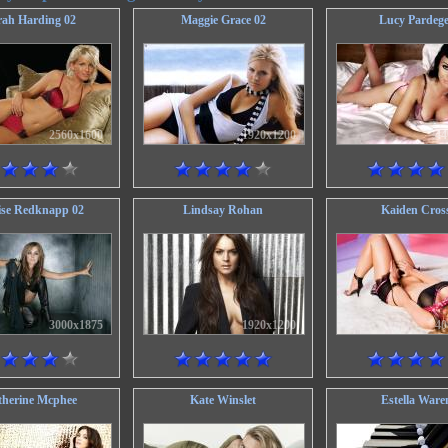
rah Harding 02
Maggie Grace 02
Lucy Pardege
2560x1600
1920x1200
44
ise Redknapp 02
Lindsay Rohan
Kaiden Cros
3000x1875
1920x1200
40
therine Mcphee
Kate Winslet
Estella Ware