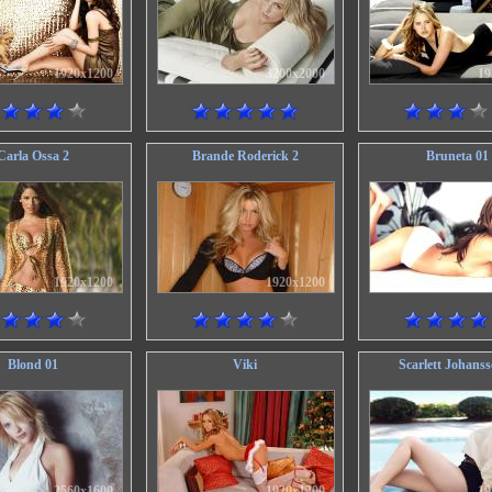
1920x1200
3200x2000
19
Carla Ossa 2
Brande Roderick 2
Bruneta 01
1920x1200
1920x1200
25
Blond 01
Viki
Scarlett Johanss
2560x1600
1920x1200
19