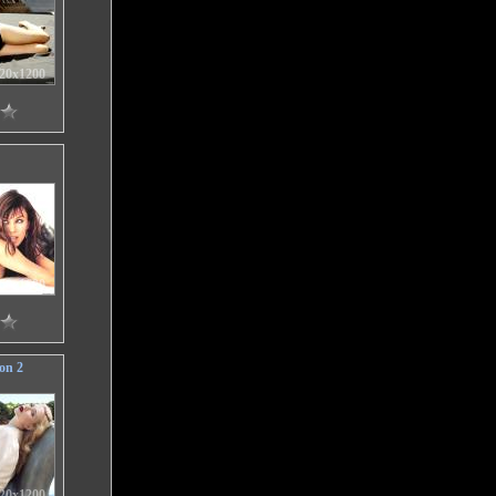
20x1200
60x1600
on 2
20x1200