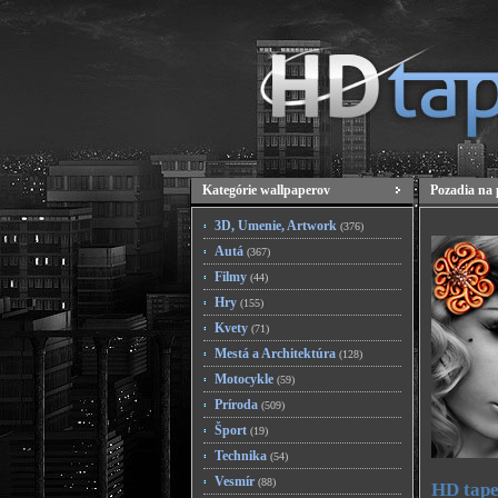
Kategórie wallpaperov
Pozadia na 
3D, Umenie, Artwork
(376)
Autá
(367)
Filmy
(44)
Hry
(155)
Kvety
(71)
Mestá a Architektúra
(128)
Motocykle
(59)
Príroda
(509)
Šport
(19)
Technika
(54)
Vesmír
(88)
HD tape