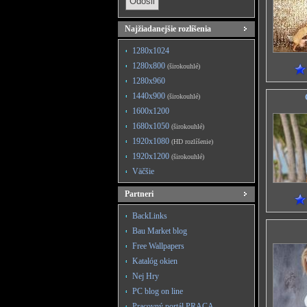
Najžiadanejšie rozlíšenia
1280x1024
1280x800
(širokouhlé)
1280x960
1440x900
(širokouhlé)
1600x1200
1680x1050
(širokouhlé)
1920x1080
(HD rozlíšenie)
1920x1200
(širokouhlé)
Väčšie
Partneri
BackLinks
Bau Market blog
Free Wallpapers
Katalóg okien
Nej Hry
PC blog on line
Pracovný portál PRACA