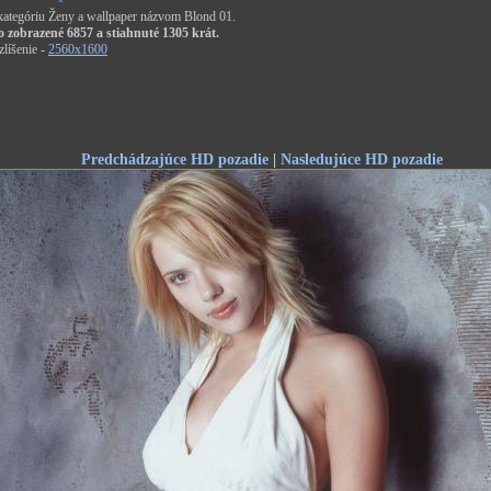
 kategóriu Ženy a wallpaper názvom Blond 01.
o zobrazené 6857 a stiahnuté 1305 krát.
líšenie -
2560x1600
Predchádzajúce HD pozadie
|
Nasledujúce HD pozadie