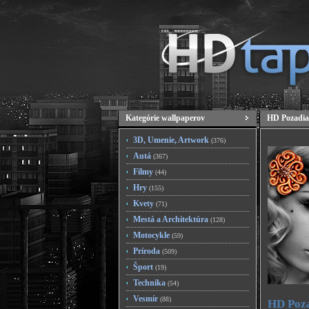
Kategórie wallpaperov
HD Pozadia
3D, Umenie, Artwork
(376)
Autá
(367)
Filmy
(44)
Hry
(155)
Kvety
(71)
Mestá a Architektúra
(128)
Motocykle
(59)
Príroda
(509)
Šport
(19)
Technika
(54)
Vesmír
(88)
HD Poza