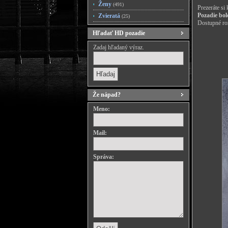
Ženy
(491)
Prezeráte si
Pozadie bol
Zvieratá
(25)
Dostupné roz
Hľadať HD pozadie
Zadaj hľadaný výraz.
Že nápad?
Meno:
Mail:
Správa: