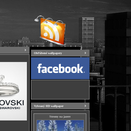
Obľúbené wallpapery
Vybraný HD wallpaper
Stromy na jazere