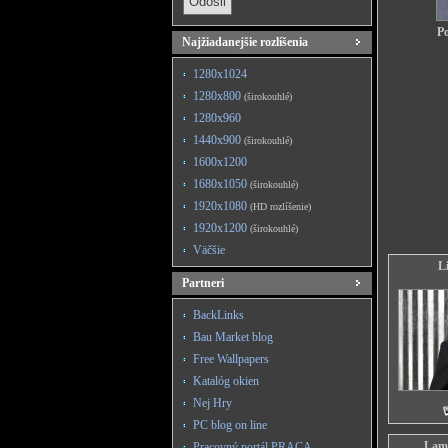
Po
Najžiadanejšie rozlíšenia
1280x1024
1280x800
(širokouhlé)
1280x960
1440x900
(širokouhlé)
1600x1200
1680x1050
(širokouhlé)
1920x1080
(HD rozlíšenie)
1920x1200
(širokouhlé)
Väčšie
L
Partneri
BackLinks
Bau Market blog
Free Wallpapers
Katalóg okien
Nej Hry
PC blog on line
Lami
Pracovný portál PRACA