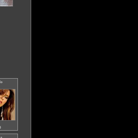
do
0
na