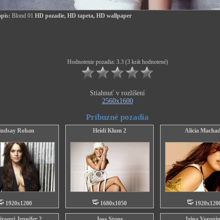
pis:
Blond 01
HD pozadie, HD tapeta, HD wallpaper
Hodnotenie pozadia: 3.3 (3 krát hodnotené)
Stiahnuť v rozlíšení
2560x1600
Príbuzné pozadia
indsay Rohan
Heidi Klum 2
Alicia Macha
1920x1200
1680x1050
1920x120
raqui Jennifer 2
Joss Stone
Irina Voroni