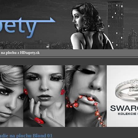
 na plochu z HDtapety.sk
die na plochu Blond 01