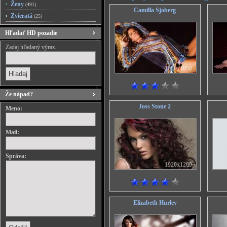
Ženy
(491)
Camilla Sjoberg
Zvieratá
(25)
Hľadať HD pozadie
Zadaj hľadaný výraz.
1680x1050
Že nápad?
Joss Stone 2
Meno:
Mail:
Správa:
1920x1200
Elizabeth Hurley