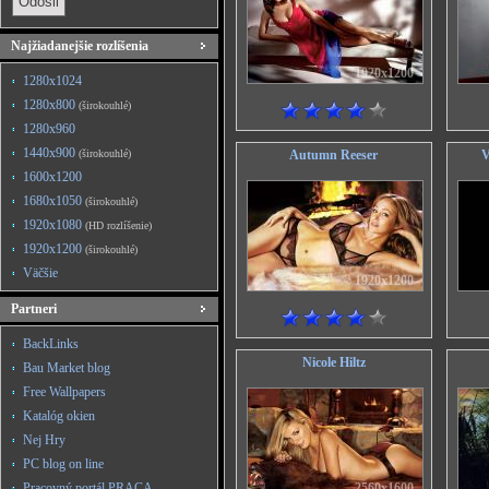
Najžiadanejšie rozlíšenia
1920x1200
1280x1024
1280x800
(širokouhlé)
1280x960
1440x900
(širokouhlé)
Autumn Reeser
V
1600x1200
1680x1050
(širokouhlé)
1920x1080
(HD rozlíšenie)
1920x1200
(širokouhlé)
Väčšie
1920x1200
Partneri
BackLinks
Nicole Hiltz
Bau Market blog
Free Wallpapers
Katalóg okien
Nej Hry
PC blog on line
Pracovný portál PRACA
2560x1600