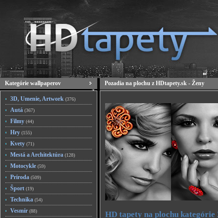
Kategórie wallpaperov
Pozadia na plochu z HDtapety.sk - Ženy
3D, Umenie, Artwork
(376)
Autá
(367)
Filmy
(44)
Hry
(155)
Kvety
(71)
Mestá a Architektúra
(128)
Motocykle
(59)
Príroda
(509)
Šport
(19)
Technika
(54)
Vesmír
(88)
HD tapety na plochu kategórie