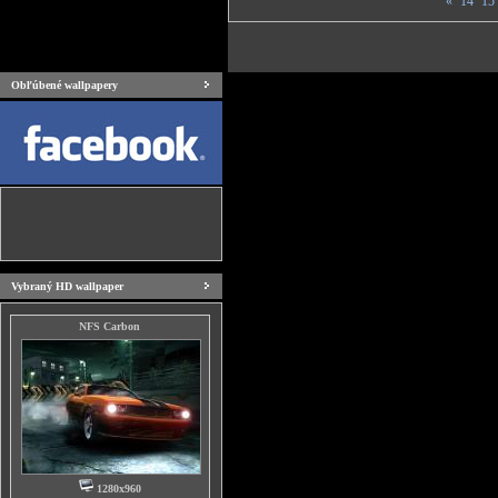
«
14
15
Obľúbené wallpapery
Vybraný HD wallpaper
NFS Carbon
1280x960