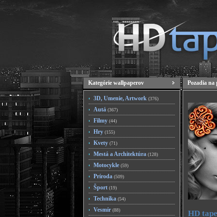
Kategórie wallpaperov
Pozadia na 
3D, Umenie, Artwork
(376)
Autá
(367)
Filmy
(44)
Hry
(155)
Kvety
(71)
Mestá a Architektúra
(128)
Motocykle
(59)
Príroda
(509)
Šport
(19)
Technika
(54)
Vesmír
(88)
HD tape