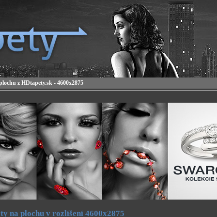
plochu z HDtapety.sk - 4600x2875
ty na plochu v rozlíšení 4600x2875