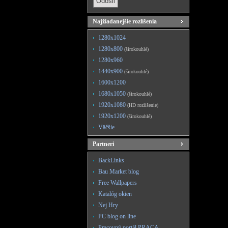
Najžiadanejšie rozlíšenia
1280x1024
1280x800
(širokouhlé)
1280x960
1440x900
(širokouhlé)
1600x1200
1680x1050
(širokouhlé)
1920x1080
(HD rozlíšenie)
1920x1200
(širokouhlé)
Väčšie
Partneri
BackLinks
Bau Market blog
Free Wallpapers
Katalóg okien
Nej Hry
PC blog on line
Pracovný portál PRACA