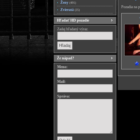
Ženy
(491)
Pozadia na p
Zvieratá
(25)
Hľadať HD pozadie
Zadaj hľadaný výraz.
Že nápad?
Meno:
Mail:
Správa: