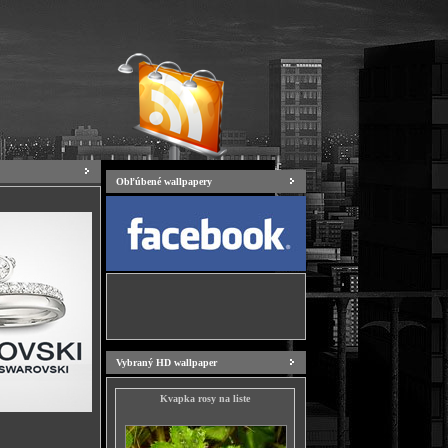
Obľúbené wallpapery
Vybraný HD wallpaper
Kvapka rosy na liste