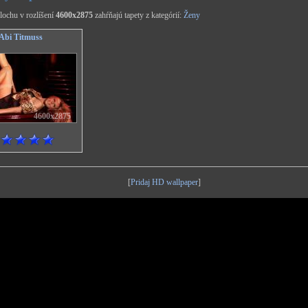
lochu v rozlíšení
4600x2875
zahŕňajú tapety z kategórií:
Ženy
Abi Titmuss
4600x2875
[
Pridaj HD wallpaper
]