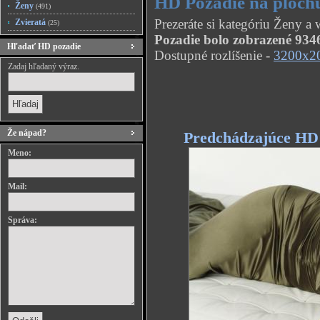
HD Pozadie na ploch
Ženy
(491)
Prezeráte si kategóriu Ženy a
Zvieratá
(25)
Pozadie bolo zobrazené 9346
Hľadať HD pozadie
Dostupné rozlíšenie -
3200x2
Zadaj hľadaný výraz.
Že nápad?
Predchádzajúce HD
Meno:
Mail:
Správa: