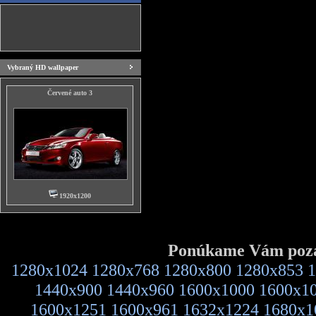
Vybraný HD wallpaper
Červené auto 3
1920x1200
Ponúkame Vám pozad
1280x1024
1280x768
1280x800
1280x853
1
1440x900
1440x960
1600x1000
1600x1
1600x1251
1600x961
1632x1224
1680x1