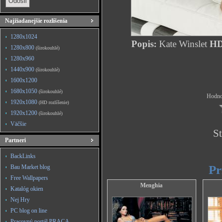
Najžiadanejšie rozlíšenia
1280x1024
Popis:
Kate Winslet
HD 
1280x800
(širokouhlé)
1280x960
1440x900
(širokouhlé)
1600x1200
1680x1050
(širokouhlé)
Hodnot
1920x1080
(HD rozlíšenie)
1920x1200
(širokouhlé)
Väčšie
St
Partneri
BackLinks
Pr
Bau Market blog
Free Wallpapers
Menghia
Katalóg okien
Nej Hry
PC blog on line
Pracovný portál PRACA