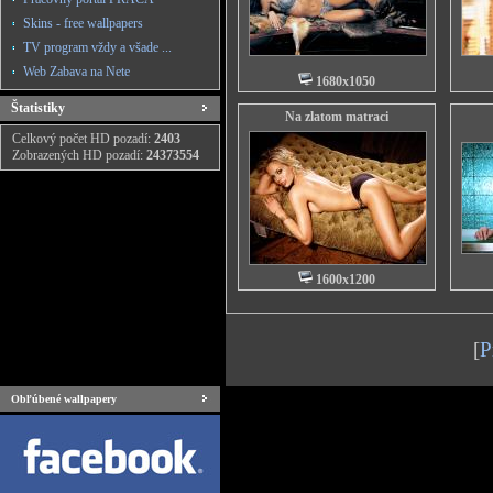
Skins - free wallpapers
TV program vždy a všade ...
Web Zabava na Nete
1680x1050
Štatistiky
Na zlatom matraci
Celkový počet HD pozadí:
2403
Zobrazených HD pozadí:
24373554
1600x1200
[
P
Obľúbené wallpapery