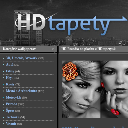
Kategórie wallpaperov
HD Pozadia na plochu z HDtapety.sk
3D, Umenie, Artwork
(376)
Autá
(367)
Filmy
(44)
Hry
(155)
Kvety
(71)
Mestá a Architektúra
(128)
Motocykle
(59)
Príroda
(509)
Šport
(19)
Technika
(54)
Vesmír
(88)