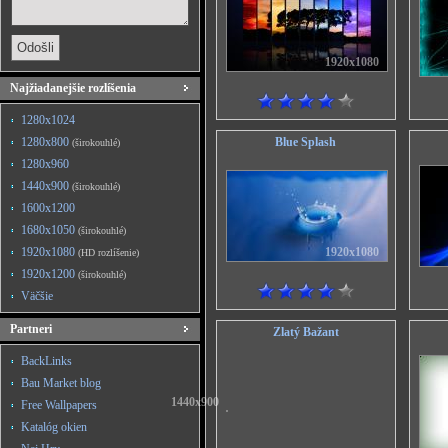
1920x1080
Najžiadanejšie rozlíšenia
1280x1024
1280x800
Blue Splash
(širokouhlé)
1280x960
1440x900
(širokouhlé)
1600x1200
1680x1050
(širokouhlé)
1920x1080
1920x1080
(HD rozlíšenie)
1920x1200
(širokouhlé)
Väčšie
Partneri
Zlatý Bažant
BackLinks
Bau Market blog
1440x900
Free Wallpapers
Katalóg okien