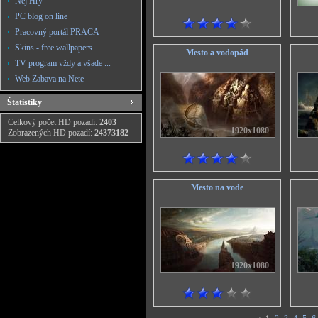
Nej Hry
PC blog on line
Pracovný portál PRACA
Skins - free wallpapers
Mesto a vodopád
TV program vždy a všade ...
Web Zabava na Nete
Štatistiky
Celkový počet HD pozadí:
2403
1920x1080
Zobrazených HD pozadí:
24373182
Mesto na vode
1920x1080