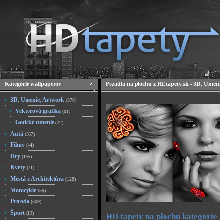
Kategórie wallpaperov
Pozadia na plochu z HDtapety.sk - 3D, Umen
3D, Umenie, Artwork
(376)
Vektorová grafika
(81)
Gotické umenie
(22)
Autá
(367)
Filmy
(44)
Hry
(155)
Kvety
(71)
Mestá a Architektúra
(128)
Motocykle
(59)
Príroda
(509)
Šport
(19)
HD tapety na plochu kategórie