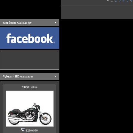
«
1
2
3
4
5
6
Obľúbené wallpapery
Vybraný HD wallpaper
VRSC 2006
1280x960