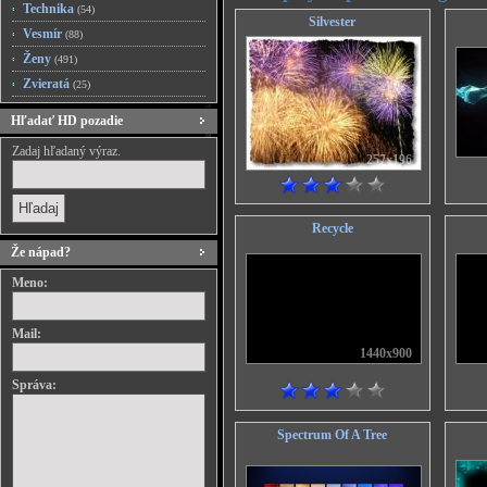
Technika
(54)
Silvester
Vesmír
(88)
Ženy
(491)
Zvieratá
(25)
Hľadať HD pozadie
Zadaj hľadaný výraz.
257x196
Recycle
Že nápad?
Meno:
Mail:
1440x900
Správa:
Spectrum Of A Tree