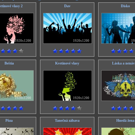
etinové vlasy 2
Dav
Disko
1920x1200
1920x1200
19
Beštia
Kvetinové vlasy
Láska a nenáv
1920x1200
1920x1200
19
Pôza
Tanečná zábava
Hnedá žena