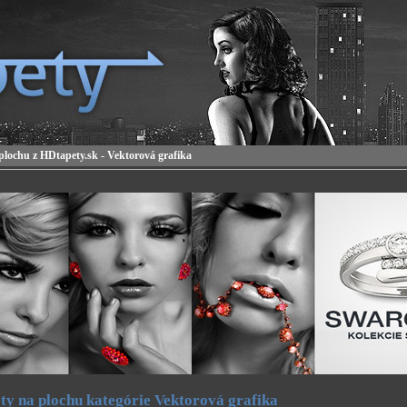
plochu z HDtapety.sk - Vektorová grafika
ty na plochu kategórie Vektorová grafika