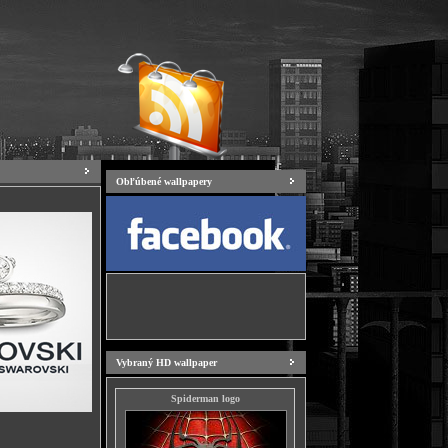
Obľúbené wallpapery
Vybraný HD wallpaper
Spiderman logo