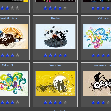
hrobák téma
Hudba
Vektor 4
1920x1200
1920x1200
19
Vektor 3
Sunshine
Vektorový ro
1920x1200
1920x1200
19