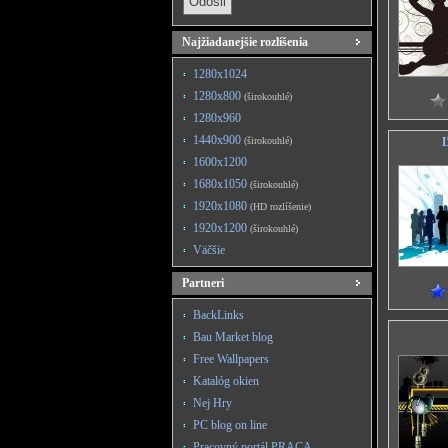
Najžiadanejšie rozlíšenia
1280x1024
1280x800
(širokouhlé)
1280x960
1440x900
(širokouhlé)
Ľ
1600x1200
1680x1050
(širokouhlé)
1920x1080
(HD rozlíšenie)
1920x1200
(širokouhlé)
Väčšie
Partneri
BackLinks
Bau Market blog
Free Wallpapers
Katalóg okien
Nej Hry
PC blog on line
Pracovný portál PRACA