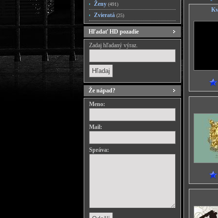
Ženy
(491)
Kv
Zvieratá
(25)
Hľadať HD pozadie
Zadaj hľadaný výraz.
Že nápad?
Meno:
Mail:
Správa: