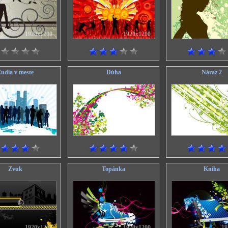
1920x1200
1920x1200
19
udia v meste
Dúha
Náraz 2
1920x1200
1920x1200
19
Zvuk
Topánka
Kniha
1920x1200
1920x1200
19