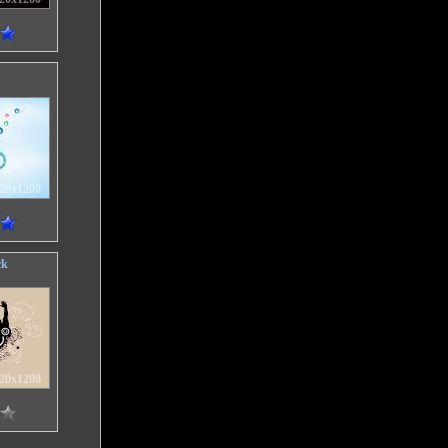
20x1200
ck
20x1200