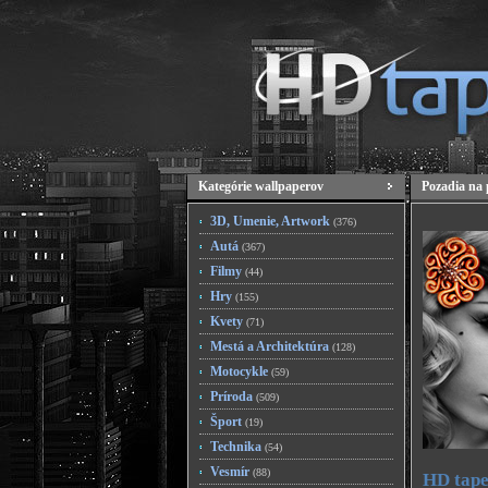
Kategórie wallpaperov
Pozadia na 
3D, Umenie, Artwork
(376)
Autá
(367)
Filmy
(44)
Hry
(155)
Kvety
(71)
Mestá a Architektúra
(128)
Motocykle
(59)
Príroda
(509)
Šport
(19)
Technika
(54)
Vesmír
(88)
HD tape