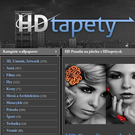
Kategórie wallpaperov
HD Pozadia na plochu z HDtapety.sk
3D, Umenie, Artwork
(376)
Autá
(367)
Filmy
(44)
Hry
(155)
Kvety
(71)
Mestá a Architektúra
(128)
Motocykle
(59)
Príroda
(509)
Šport
(19)
Technika
(54)
Vesmír
(88)