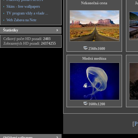
Nekonečná cesta
J
Skins - free wallpapers
TV program vždy a všade ...
Web Zabava na Nete
Štatistiky
Celkový počet HD pozadí:
2403
Zobrazených HD pozadí:
24374255
2560x1600
Modrá medúza
1600x1200
[
P
Obľúbené wallpapery