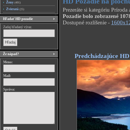
HD Pozadie na ploch
Ženy
(491)
Prezeráte si kategóriu Prírod
Zvieratá
(25)
Pozadie bolo zobrazené 1078
Hľadať HD pozadie
Dostupné rozlíšenie -
1600x1
Zadaj hľadaný výraz.
Že nápad?
Predchádzajúce HD
Meno:
Mail:
Správa: