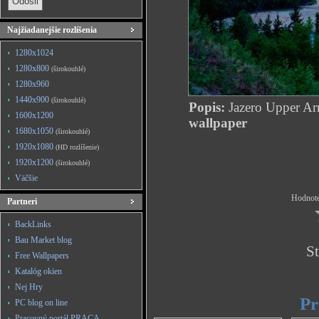
Najžiadanejšie rozlíšenia
1280x1024
1280x800
(širokouhlé)
1280x960
1440x900
(širokouhlé)
Popis:
Jazero Upper A
1600x1200
wallpaper
1680x1050
(širokouhlé)
1920x1080
(HD rozlíšenie)
1920x1200
(širokouhlé)
Väčšie
Hodnote
Partneri
BackLinks
Bau Market blog
St
Free Wallpapers
Katalóg okien
Nej Hry
Pr
PC blog on line
Pracovný portál PRACA