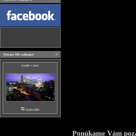
Vybraný HD wallpaper
Seatlle v noci
1920x1080
Ponúkame Vám pozad