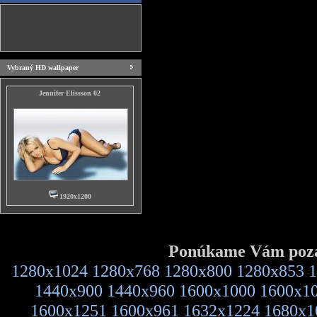
Vybraný HD wallpaper
Jennifer Elissson 02
1920x1200
Ponúkame Vám pozad
1280x1024
1280x768
1280x800
1280x853
1
1440x900
1440x960
1600x1000
1600x1
1600x1251
1600x961
1632x1224
1680x1