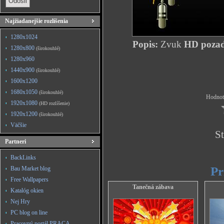
Najžiadanejšie rozlíšenia
1280x1024
Popis:
Zvuk
HD pozadi
1280x800
(širokouhlé)
1280x960
1440x900
(širokouhlé)
1600x1200
1680x1050
(širokouhlé)
Hodnote
1920x1080
(HD rozlíšenie)
1920x1200
(širokouhlé)
Väčšie
St
Partneri
BackLinks
Pr
Bau Market blog
Free Wallpapers
Tanečná zábava
Katalóg okien
Nej Hry
PC blog on line
Pracovný portál PRACA