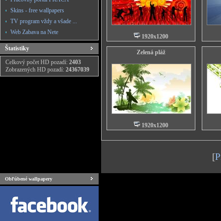
Skins - free wallpapers
TV program vždy a všade ...
Web Zabava na Nete
1920x1200
Štatistiky
Zelená pláž
Celkový počet HD pozadí:
2403
Zobrazených HD pozadí:
24367039
1920x1200
[
P
Obľúbené wallpapery