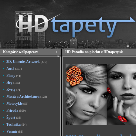
Kategórie wallpaperov
HD Pozadia na plochu z HDtapety.sk
3D, Umenie, Artwork
(376)
Autá
(367)
Filmy
(44)
Hry
(155)
Kvety
(71)
Mestá a Architektúra
(128)
Motocykle
(59)
Príroda
(509)
Šport
(19)
Technika
(54)
Vesmír
(88)