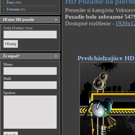
HD Pozadie na ploch
Ženy
(491)
Prezeráte si kategóriu Vektor
Zvieratá
(25)
Pozadie bolo zobrazené 5479
Hľadať HD pozadie
Dostupné rozlíšenie -
1920x1
Zadaj hľadaný výraz.
Že nápad?
Predchádzajúce HD
Meno:
Mail:
Správa: