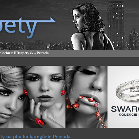
plochu z HDtapety.sk - Príroda
ty na plochu kategórie Príroda