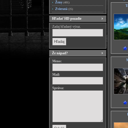
Ženy
(491)
T
Zvieratá
(25)
Hľadať HD pozadie
Zadaj hľadaný výraz.
Že nápad?
M
Meno:
Mail:
Správa: