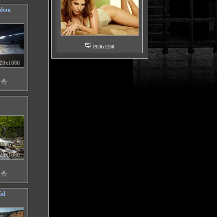
edom
1920x1200
20x1080
20x1080
ád