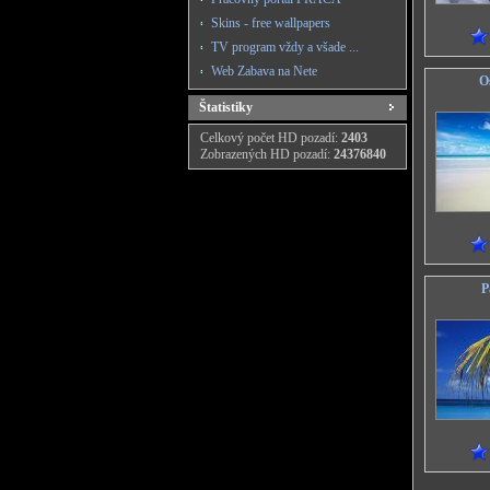
Skins - free wallpapers
TV program vždy a všade ...
Web Zabava na Nete
Os
Štatistiky
Celkový počet HD pozadí:
2403
Zobrazených HD pozadí:
24376840
P