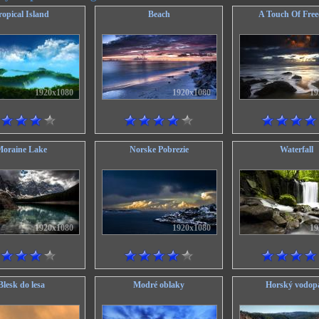
ropical Island
Beach
A Touch Of Fre
1920x1080
1920x1080
19
oraine Lake
Norske Pobrezie
Waterfall
1920x1080
1920x1080
19
Blesk do lesa
Modré oblaky
Horský vodop