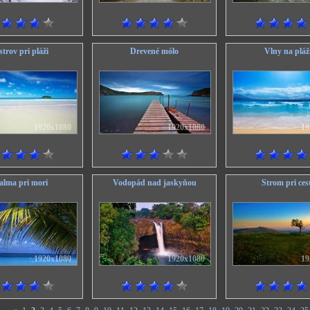
trov pri pláži
Drevené mólo
Vlny na pláž
1920x1080
1920x1080
19
alma pri mori
Vodopád nad jaskyňou
Strom pri ces
1920x1080
1920x1080
19