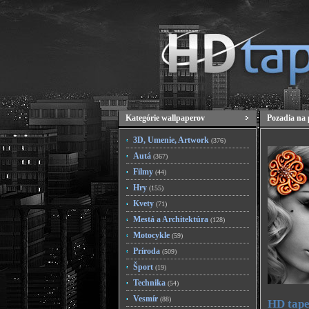
Kategórie wallpaperov
Pozadia na 
3D, Umenie, Artwork
(376)
Autá
(367)
Filmy
(44)
Hry
(155)
Kvety
(71)
Mestá a Architektúra
(128)
Motocykle
(59)
Príroda
(509)
Šport
(19)
Technika
(54)
Vesmír
(88)
HD tape