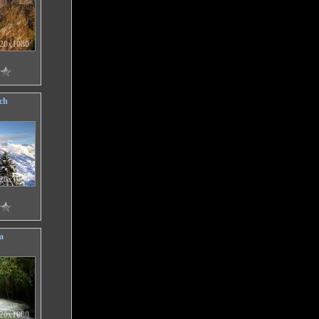
20x1080
ch
20x1080
a
20x1080