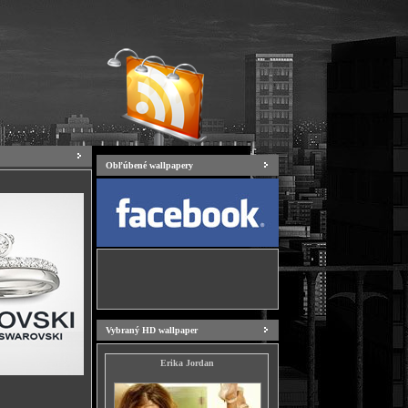
Obľúbené wallpapery
Vybraný HD wallpaper
Erika Jordan