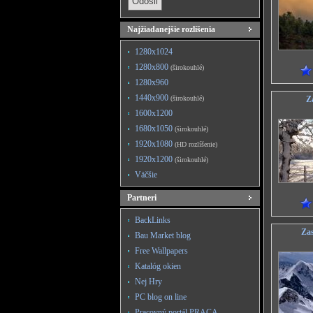
Najžiadanejšie rozlíšenia
1280x1024
1280x800
(širokouhlé)
1280x960
1440x900
(širokouhlé)
Z
1600x1200
1680x1050
(širokouhlé)
1920x1080
(HD rozlíšenie)
1920x1200
(širokouhlé)
Väčšie
Partneri
BackLinks
Zas
Bau Market blog
Free Wallpapers
Katalóg okien
Nej Hry
PC blog on line
Pracovný portál PRACA