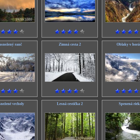
1920x1080
1920x1080
19
asnežený ranč
Zimná cesta 2
Oblaky v horá
1920x1080
1920x1080
19
nežené vrcholy
Lesná cestička 2
Spenená riek
1920x1080
1920x1080
19