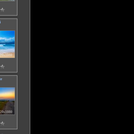
i
20x1080
te
20x1080