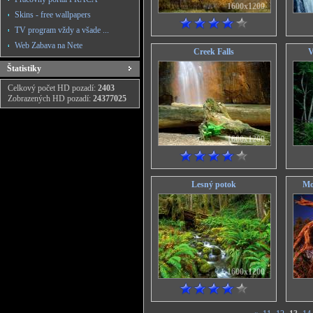
1600x1200
Skins - free wallpapers
TV program vždy a všade ...
Web Zabava na Nete
Creek Falls
V
Štatistiky
Celkový počet HD pozadí:
2403
Zobrazených HD pozadí:
24377025
1600x1200
Lesný potok
Mo
1600x1200