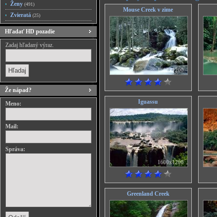
Ženy
(491)
Mouse Creek v zime
Zvieratá
(25)
Hľadať HD pozadie
Zadaj hľadaný výraz.
1600x1200
Že nápad?
Iguassu
Meno:
Mail:
Správa:
1600x1200
Greenland Creek