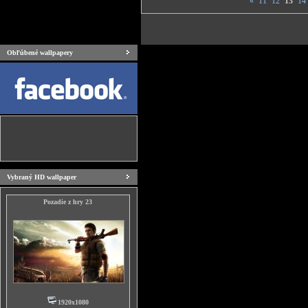
«
11
12
13
14
Obľúbené wallpapery
Vybraný HD wallpaper
Pozadie z hry 23
1920x1080