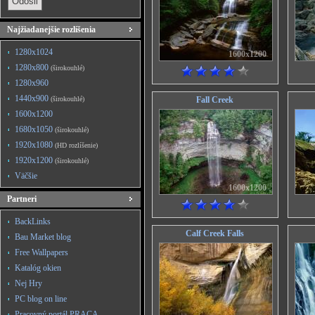
Najžiadanejšie rozlíšenia
1280x1024
1600x1200
1280x800
(širokouhlé)
1280x960
1440x900
(širokouhlé)
Fall Creek
1600x1200
1680x1050
(širokouhlé)
1920x1080
(HD rozlíšenie)
1920x1200
(širokouhlé)
Väčšie
1600x1200
Partneri
BackLinks
Calf Creek Falls
Bau Market blog
Free Wallpapers
Katalóg okien
Nej Hry
PC blog on line
Pracovný portál PRACA