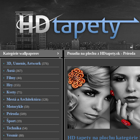
Kategórie wallpaperov
Pozadia na plochu z HDtapety.sk - Príroda
3D, Umenie, Artwork
(376)
Autá
(367)
Filmy
(44)
Hry
(155)
Kvety
(71)
Mestá a Architektúra
(128)
Motocykle
(59)
Príroda
(509)
Šport
(19)
Technika
(54)
Vesmír
(88)
HD tapety na plochu kategórie