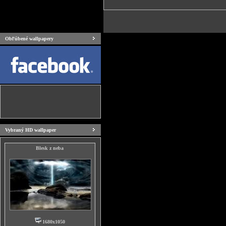
Obľúbené wallpapery
Vybraný HD wallpaper
Blesk z neba
1680x1050