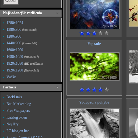
Najžiadanejšie rozlíšenia
1280x1024
1280x1024
1280x800
(širokouhlé)
1280x960
1440x900
(širokouhlé)
Paprade
1600x1200
1680x1050
(širokouhlé)
1920x1080
(HD rozlíšenie)
1920x1200
(širokouhlé)
Väčšie
1920x1080
Partneri
BackLinks
Vodopád v pohybe
Bau Market blog
Free Wallpapers
Katalóg okien
Nej Hry
PC blog on line
Pracovný portál PRACA