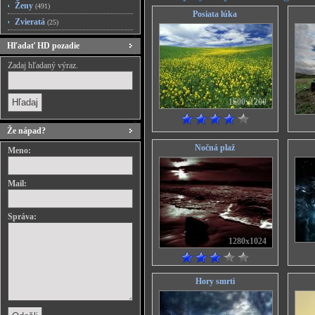
Ženy
(491)
Posiata lúka
Zvieratá
(25)
Hľadať HD pozadie
Zadaj hľadaný výraz.
1600x1200
Že nápad?
Nočná plaž
Meno:
Mail:
Správa:
1280x1024
Hory smrti