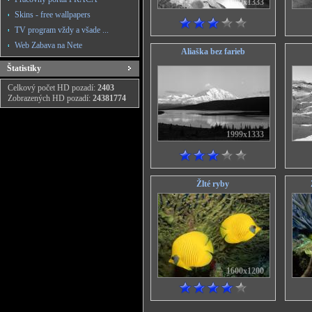
1999x1333
Skins - free wallpapers
TV program vždy a všade ...
Web Zabava na Nete
Aliaška bez farieb
Štatistiky
Celkový počet HD pozadí:
2403
Zobrazených HD pozadí:
24381774
1999x1333
Žlté ryby
1600x1200