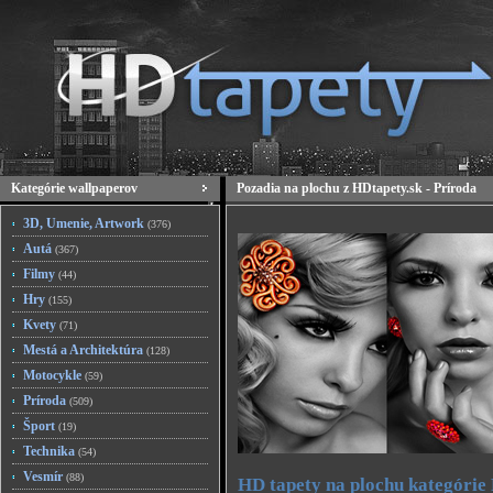
Kategórie wallpaperov
Pozadia na plochu z HDtapety.sk - Príroda
3D, Umenie, Artwork
(376)
Autá
(367)
Filmy
(44)
Hry
(155)
Kvety
(71)
Mestá a Architektúra
(128)
Motocykle
(59)
Príroda
(509)
Šport
(19)
Technika
(54)
Vesmír
(88)
HD tapety na plochu kategórie