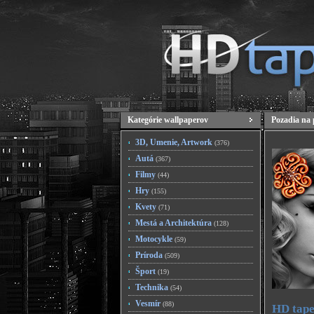
Kategórie wallpaperov
Pozadia na 
3D, Umenie, Artwork
(376)
Autá
(367)
Filmy
(44)
Hry
(155)
Kvety
(71)
Mestá a Architektúra
(128)
Motocykle
(59)
Príroda
(509)
Šport
(19)
Technika
(54)
Vesmír
(88)
HD tape