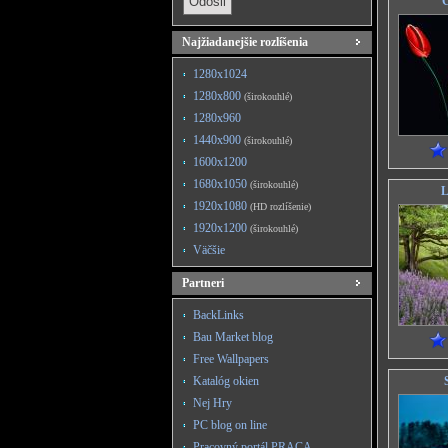
Č
Najžiadanejšie rozlíšenia
1280x1024
1280x800
(širokouhlé)
1280x960
1440x900
(širokouhlé)
1600x1200
1680x1050
(širokouhlé)
L
1920x1080
(HD rozlíšenie)
1920x1200
(širokouhlé)
Väčšie
Partneri
BackLinks
Bau Market blog
Free Wallpapers
Katalóg okien
Nej Hry
PC blog on line
Pracovný portál PRACA