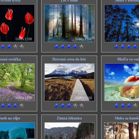
ervené kvety
Les v hmle
Slnko v korun
1600x1200
1600x1200
16
esná cestička
Drevená cesta do hôr
Mušľa vo vo
1600x1200
1600x1200
16
Sneh na stĺpe
Zimná železnica
Slnko za kme