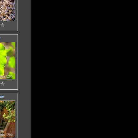
00x1200
t
00x1200
me
00x1200