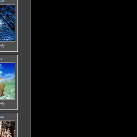
ách
00x1200
de
00x1200
ňom