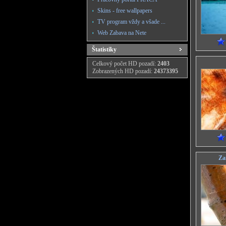
Skins - free wallpapers
TV program vždy a všade ...
Web Zabava na Nete
Štatistiky
Celkový počet HD pozadí:
2403
Zobrazených HD pozadí:
24373395
Za