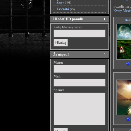
Ženy
(491)
Pozadia na p
Zvieratá
(25)
Kvety
Mestá
Hľadať HD pozadie
Baló
Zadaj hľadaný výraz.
Že nápad?
Meno:
Mail:
Správa: