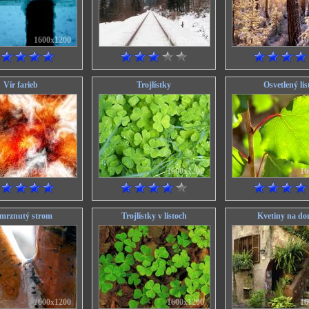
1600x1200
1600x1200
16
Vír farieb
Trojlístky
Osvetlený lis
1600x1200
1600x1200
16
mrznutý strom
Trojlístky v listoch
Kvetiny na do
1600x1200
1600x1200
16