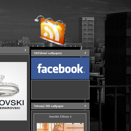
Obľúbené wallpapery
Vybraný HD wallpaper
Jennifer Ellison 4