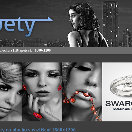
plochu z HDtapety.sk - 1600x1200
ty na plochu v rozlíšení 1600x1200