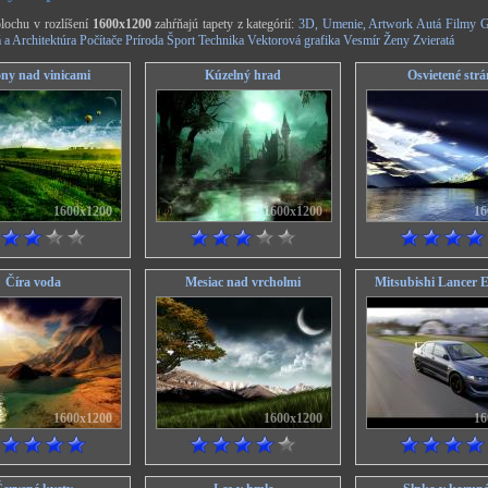
lochu v rozlíšení
1600x1200
zahŕňajú tapety z kategórií:
3D, Umenie, Artwork
Autá
Filmy
G
 a Architektúra
Počítače
Príroda
Šport
Technika
Vektorová grafika
Vesmír
Ženy
Zvieratá
ny nad vinicami
Kúzelný hrad
Osvietené strá
1600x1200
1600x1200
16
Číra voda
Mesiac nad vrcholmi
Mitsubishi Lancer 
1600x1200
1600x1200
16