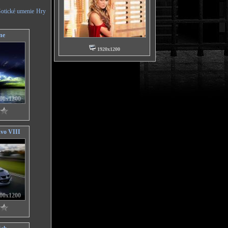
otické umenie
Hry
ne
1920x1200
00x1200
Evo VIII
00x1200