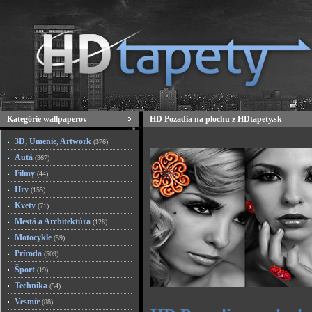
Kategórie wallpaperov
HD Pozadia na plochu z HDtapety.sk
3D, Umenie, Artwork
(376)
Autá
(367)
Filmy
(44)
Hry
(155)
Kvety
(71)
Mestá a Architektúra
(128)
Motocykle
(59)
Príroda
(509)
Šport
(19)
Technika
(54)
Vesmír
(88)