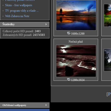
Skins - free wallpapers
TV program vždy a všade ...
Web Zabava na Nete
Štatistiky
Celkový počet HD pozadí:
2403
1600x1200
Zobrazených HD pozadí:
24374503
Nočná plaž
1280x1024
[
P
Obľúbené wallpapery