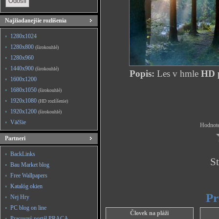
Najžiadanejšie rozlíšenia
1280x1024
1280x800
(širokouhlé)
1280x960
1440x900
(širokouhlé)
Popis:
Les v hmle
HD p
1600x1200
1680x1050
(širokouhlé)
1920x1080
(HD rozlíšenie)
1920x1200
(širokouhlé)
Väčšie
Hodnote
Partneri
BackLinks
St
Bau Market blog
Free Wallpapers
Katalóg okien
Pr
Nej Hry
PC blog on line
Človek na pláži
Pracovný portál PRACA