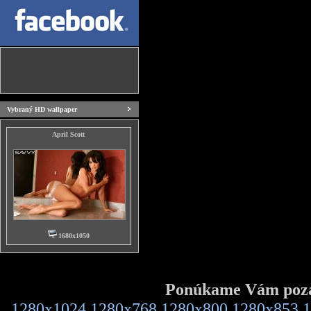
Vybraný HD wallpaper
April Scott
1680x1050
Ponúkame Vám pozad
1280x1024
1280x768
1280x800
1280x853
1