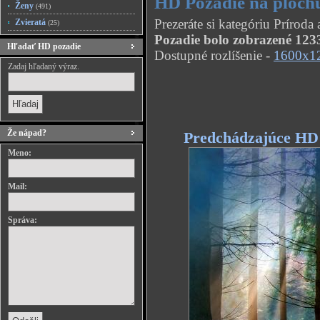
HD Pozadie na ploch
Ženy
(491)
Prezeráte si kategóriu Prírod
Zvieratá
(25)
Pozadie bolo zobrazené 1233
Hľadať HD pozadie
Dostupné rozlíšenie -
1600x1
Zadaj hľadaný výraz.
Že nápad?
Predchádzajúce HD
Meno:
Mail:
Správa: