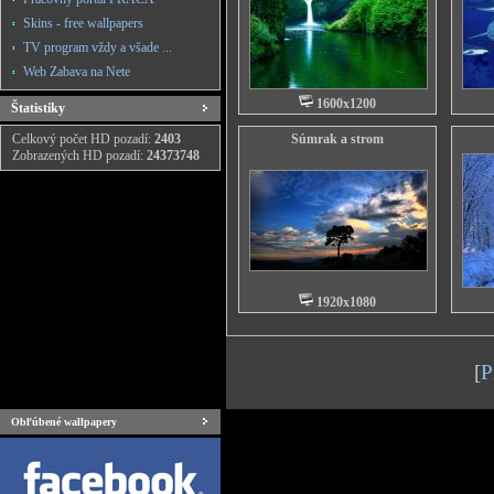
Skins - free wallpapers
TV program vždy a všade ...
Web Zabava na Nete
1600x1200
Štatistiky
Celkový počet HD pozadí:
2403
Súmrak a strom
Zobrazených HD pozadí:
24373748
1920x1080
[
P
Obľúbené wallpapery