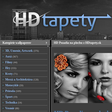
Kategórie wallpaperov
HD Pozadia na plochu z HDtapety.sk
3D, Umenie, Artwork
(376)
Autá
(367)
Filmy
(44)
Hry
(155)
Kvety
(71)
Mestá a Architektúra
(128)
Motocykle
(59)
Príroda
(509)
Šport
(19)
Technika
(54)
Vesmír
(88)