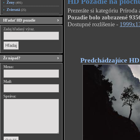
HD Pozadie na plochu
Ženy
(491)
Prezeráte si kategóriu Príroda
Zvieratá
(25)
Pozadie bolo zobrazené 9356
Hľadať HD pozadie
Dostupné rozlíšenie -
1999x1
Zadaj hľadaný výraz.
Že nápad?
Predchádzajúce HD
Meno:
Mail:
Správa: