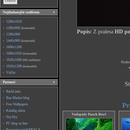
Najžiadanejšie rozlíšenia
1280x1024
1280x800
(širokouhlé)
Popis:
Z pralesa
HD poz
1280x960
1440x900
(širokouhlé)
1600x1200
1680x1050
(širokouhlé)
1920x1080
(HD rozlíšenie)
Hodnot
1920x1200
(širokouhlé)
Väčšie
Partneri
St
BackLinks
Bau Market blog
Pr
Free Wallpapers
Katalóg okien
Vodopády Punch Bowl
Nej Hry
PC blog on line
Pracovný portál PRACA