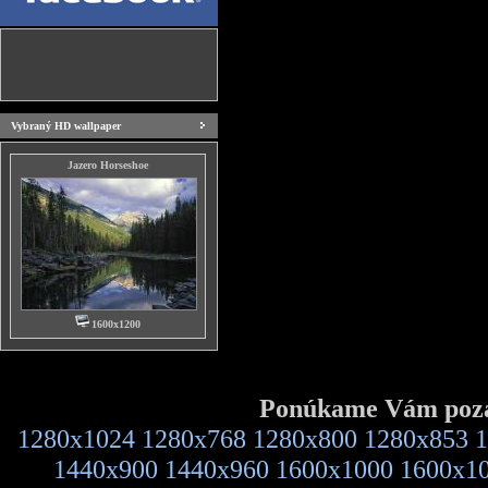
Vybraný HD wallpaper
Jazero Horseshoe
1600x1200
Ponúkame Vám pozad
1280x1024
1280x768
1280x800
1280x853
1
1440x900
1440x960
1600x1000
1600x1