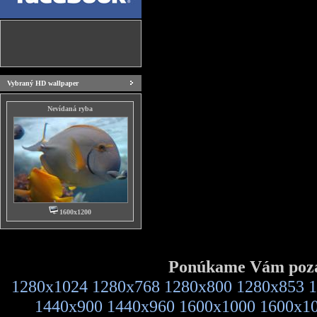
Vybraný HD wallpaper
Nevídaná ryba
1600x1200
Ponúkame Vám pozad
1280x1024
1280x768
1280x800
1280x853
1
1440x900
1440x960
1600x1000
1600x1