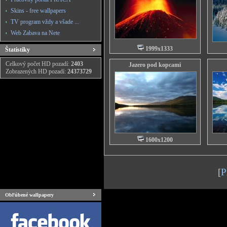
Skins - free wallpapers
TV program vždy a všade ...
Web Zabava na Nete
1999x1333
Štatistiky
Celkový počet HD pozadí:
2403
Jazero pod kopcami
Zobrazených HD pozadí:
24373729
1600x1200
[
P
Obľúbené wallpapery