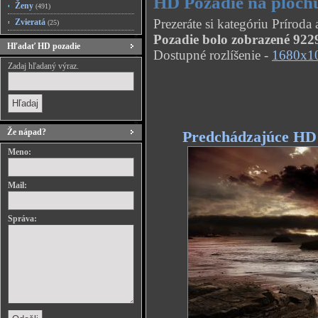
HD Pozadie na ploch
Ženy
(491)
Prezeráte si kategóriu Prírod
Zvieratá
(25)
Pozadie bolo zobrazené 9229
Hľadať HD pozadie
Dostupné rozlíšenie -
1680x1
Zadaj hľadaný výraz.
Že nápad?
Predchádzajúce HD
Meno:
Mail:
Správa: