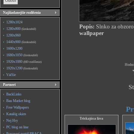
Najžiadanejšie rozlíšenia
1280x1024
Popis:
Slnko za obzor
1280x800
(širokouhlé)
wallpaper
1280x960
1440x900
(širokouhlé)
1600x1200
1680x1050
(širokouhlé)
1920x1080
(HD rozlíšenie)
Hodnot
1920x1200
(širokouhlé)
Väčšie
Partneri
St
BackLinks
Bau Market blog
Pr
Free Wallpapers
Katalóg okien
Triskajúca láva
Nej Hry
PC blog on line
Pracovný portál PRACA