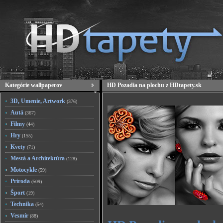
Kategórie wallpaperov
HD Pozadia na plochu z HDtapety.sk
3D, Umenie, Artwork
(376)
Autá
(367)
Filmy
(44)
Hry
(155)
Kvety
(71)
Mestá a Architektúra
(128)
Motocykle
(59)
Príroda
(509)
Šport
(19)
Technika
(54)
Vesmír
(88)