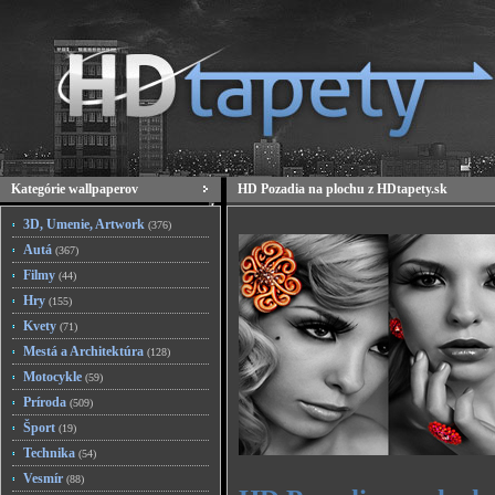
Kategórie wallpaperov
HD Pozadia na plochu z HDtapety.sk
3D, Umenie, Artwork
(376)
Autá
(367)
Filmy
(44)
Hry
(155)
Kvety
(71)
Mestá a Architektúra
(128)
Motocykle
(59)
Príroda
(509)
Šport
(19)
Technika
(54)
Vesmír
(88)