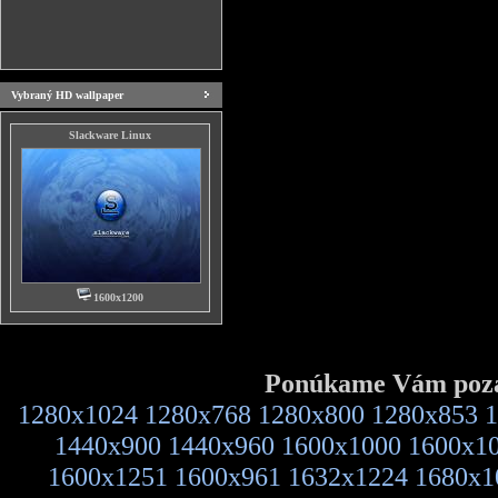
Vybraný HD wallpaper
Slackware Linux
1600x1200
Ponúkame Vám pozad
1280x1024
1280x768
1280x800
1280x853
1
1440x900
1440x960
1600x1000
1600x1
1600x1251
1600x961
1632x1224
1680x1