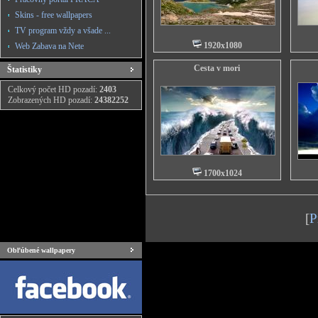
Skins - free wallpapers
TV program vždy a všade ...
1920x1080
Web Zabava na Nete
Cesta v mori
Štatistiky
Celkový počet HD pozadí:
2403
Zobrazených HD pozadí:
24382252
1700x1024
[
P
Obľúbené wallpapery