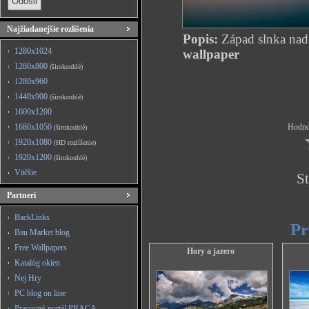
Najžiadanejšie rozlíšenia
Popis:
Západ slnka nad
1280x1024
wallpaper
1280x800
(širokouhlé)
1280x960
1440x900
(širokouhlé)
1600x1200
1680x1050
Hodnot
(širokouhlé)
1920x1080
(HD rozlíšenie)
1920x1200
(širokouhlé)
Väčšie
St
Partneri
BackLinks
Pr
Bau Market blog
Free Wallpapers
Hory a jazero
Katalóg okien
Nej Hry
PC blog on line
Pracovný portál PRACA