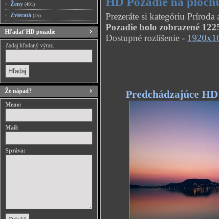
HD Pozadie na ploch
Ženy
(491)
Prezeráte si kategóriu Prírod
Zvieratá
(25)
Pozadie bolo zobrazené 1225
Hľadať HD pozadie
Dostupné rozlíšenie -
1920x1
Zadaj hľadaný výraz.
Že nápad?
Predchádzajúce HD
Meno:
Mail:
Správa: