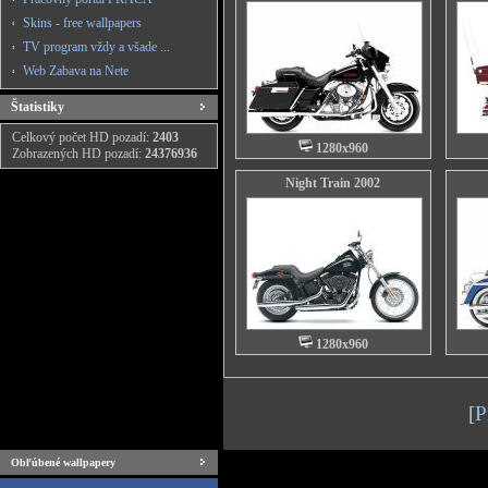
Skins - free wallpapers
TV program vždy a všade ...
Web Zabava na Nete
Štatistiky
Celkový počet HD pozadí:
2403
1280x960
Zobrazených HD pozadí:
24376936
Night Train 2002
1280x960
[
P
Obľúbené wallpapery