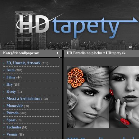
Kategórie wallpaperov
HD Pozadia na plochu z HDtapety.sk
3D, Umenie, Artwork
(376)
Autá
(367)
Filmy
(44)
Hry
(155)
Kvety
(71)
Mestá a Architektúra
(128)
Motocykle
(59)
Príroda
(509)
Šport
(19)
Technika
(54)
Vesmír
(88)