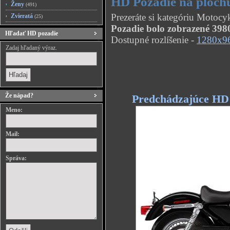
HD Pozadie na ploch
Ženy
(491)
Prezeráte si kategóriu Motoc
Zvieratá
(25)
Pozadie bolo zobrazené 3980
Hľadať HD pozadie
Dostupné rozlíšenie -
1280x9
Zadaj hľadaný výraz.
Že nápad?
Predchádzajúce HD
Meno:
Mail:
Správa: