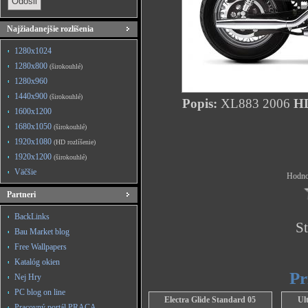
Najžiadanejšie rozlíšenia
1280x1024
1280x800
(širokouhlé)
1280x960
1440x900
(širokouhlé)
Popis:
XL883 2006
HD
1600x1200
1680x1050
(širokouhlé)
1920x1080
(HD rozlíšenie)
1920x1200
(širokouhlé)
Väčšie
Hodnot
Partneri
BackLinks
St
Bau Market blog
Free Wallpapers
Katalóg okien
Pr
Nej Hry
PC blog on line
Electra Glide Standard 05
Ul
Pracovný portál PRACA