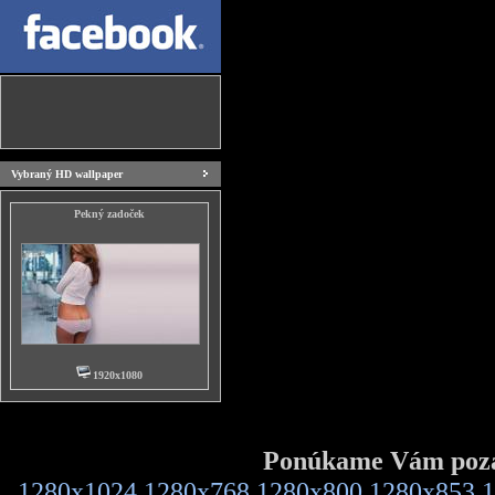
Vybraný HD wallpaper
Pekný zadoček
1920x1080
Ponúkame Vám pozad
1280x1024
1280x768
1280x800
1280x853
1