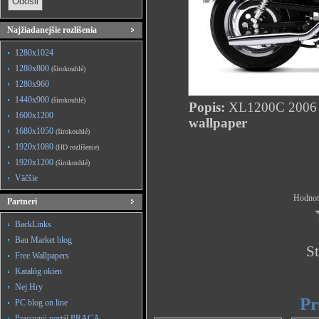
Najžiadanejšie rozlíšenia
1280x1024
1280x800
(širokouhlé)
1280x960
1440x900
(širokouhlé)
Popis:
XL1200C 2006
1600x1200
wallpaper
1680x1050
(širokouhlé)
1920x1080
(HD rozlíšenie)
1920x1200
(širokouhlé)
Väčšie
Hodnote
Partneri
BackLinks
Bau Market blog
St
Free Wallpapers
Katalóg okien
Nej Hry
Pr
PC blog on line
Pracovný portál PRACA