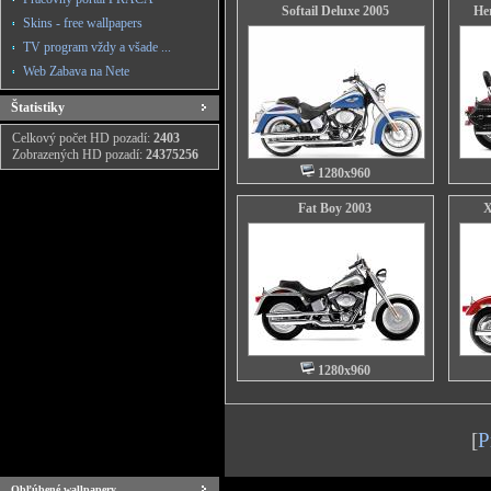
Softail Deluxe 2005
Her
Skins - free wallpapers
TV program vždy a všade ...
Web Zabava na Nete
Štatistiky
Celkový počet HD pozadí:
2403
Zobrazených HD pozadí:
24375256
1280x960
Fat Boy 2003
X
1280x960
[
P
Obľúbené wallpapery