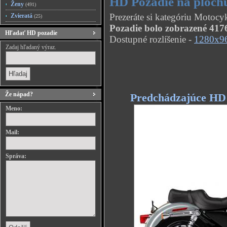
HD Pozadie na ploc
Ženy
(491)
Prezeráte si kategóriu Moto
Zvieratá
(25)
Pozadie bolo zobrazené 4176
Hľadať HD pozadie
Dostupné rozlíšenie -
1280x9
Zadaj hľadaný výraz.
Že nápad?
Predchádzajúce HD
Meno:
Mail:
Správa: