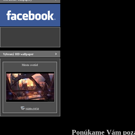
Vybraný HD wallpaper
Mesto svetiel
1680x1050
Ponúkame Vám pozad