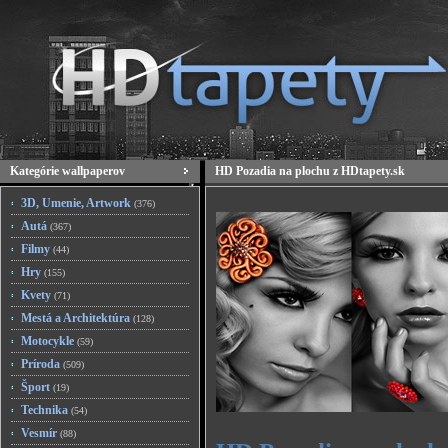
Kategórie wallpaperov
HD Pozadia na plochu z HDtapety.sk
3D, Umenie, Artwork
(376)
Autá
(367)
Filmy
(44)
Hry
(155)
Kvety
(71)
Mestá a Architektúra
(128)
Motocykle
(59)
Príroda
(509)
Šport
(19)
Technika
(54)
Vesmír
(88)