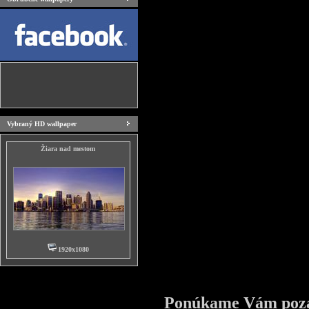
Vybraný HD wallpaper
Žiara nad mestom
1920x1080
Ponúkame Vám pozad