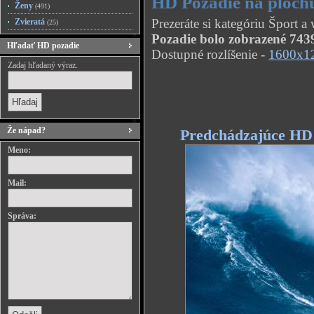
HD Pozadie na plochu
Ženy
(491)
Prezeráte si kategóriu Šport 
Zvieratá
(25)
Pozadie bolo zobrazené 7439
Hľadať HD pozadie
Dostupné rozlíšenie -
1600x1
Zadaj hľadaný výraz.
Že nápad?
Predchádzajúce HD
Meno:
Mail:
Správa: