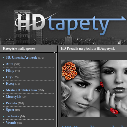
Kategórie wallpaperov
HD Pozadia na plochu z HDtapety.sk
3D, Umenie, Artwork
(376)
Autá
(367)
Filmy
(44)
Hry
(155)
Kvety
(71)
Mestá a Architektúra
(128)
Motocykle
(59)
Príroda
(509)
Šport
(19)
Technika
(54)
Vesmír
(88)