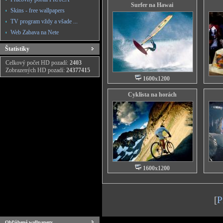
Surfer na Hawai
Skins - free wallpapers
TV program vždy a všade ...
Web Zabava na Nete
Štatistiky
Celkový počet HD pozadí:
2403
Zobrazených HD pozadí:
24377415
1600x1200
Cyklista na horách
1600x1200
[
P
Obľúbené wallpapery