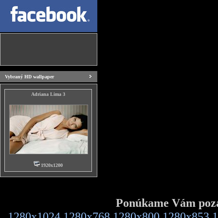
Vybraný HD wallpaper
Adriana Lima 3
1920x1200
Ponúkame Vám pozad
1280x1024
1280x768
1280x800
1280x853
1