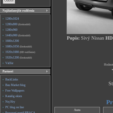
Najžiadanejšie rozlíšenia
1280x1024
1280x800
(širokouhlé)
1280x960
1440x900
(širokouhlé)
Popis:
Sivý Nissan
HD 
1600x1200
1680x1050
(širokouhlé)
1920x1080
(HD rozlíšenie)
1920x1200
(širokouhlé)
Väčšie
Hodnote
Partneri
BackLinks
St
Bau Market blog
Free Wallpapers
Katalóg okien
Pr
Nej Hry
PC blog on line
Auto
Pracovný portál PRACA