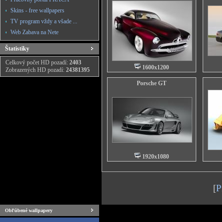
Skins - free wallpapers
TV program vždy a všade ...
Web Zabava na Nete
Štatistiky
Celkový počet HD pozadí:
2403
1600x1200
Zobrazených HD pozadí:
24381395
Porsche GT
1920x1080
[
P
Obľúbené wallpapery