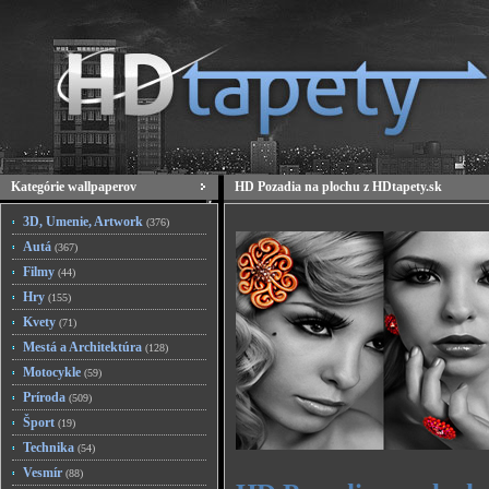
Kategórie wallpaperov
HD Pozadia na plochu z HDtapety.sk
3D, Umenie, Artwork
(376)
Autá
(367)
Filmy
(44)
Hry
(155)
Kvety
(71)
Mestá a Architektúra
(128)
Motocykle
(59)
Príroda
(509)
Šport
(19)
Technika
(54)
Vesmír
(88)