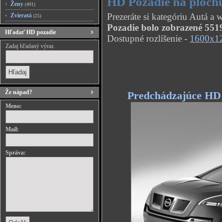
HD Pozadie na plochu
Ženy
(491)
Prezeráte si kategóriu Autá a
Zvieratá
(25)
Pozadie bolo zobrazené 5519
Hľadať HD pozadie
Dostupné rozlíšenie -
1600x1
Zadaj hľadaný výraz.
Že nápad?
Predchádzajúce HD
Meno:
Mail:
Správa: