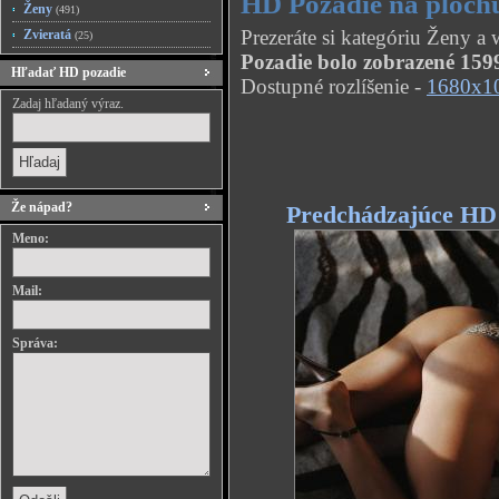
HD Pozadie na ploch
Ženy
(491)
Prezeráte si kategóriu Ženy 
Zvieratá
(25)
Pozadie bolo zobrazené 1599
Hľadať HD pozadie
Dostupné rozlíšenie -
1680x1
Zadaj hľadaný výraz.
Že nápad?
Predchádzajúce HD
Meno:
Mail:
Správa: