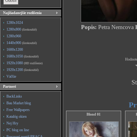
Najžiadanejšie rozlíšenia
1280x1024
Popis:
Petra Nemcova
H
1280x800
(širokouhlé)
1280x960
1440x900
(širokouhlé)
1600x1200
1680x1050
(širokouhlé)
Hodnote
1920x1080
(HD rozlíšenie)
1920x1200
(širokouhlé)
Väčšie
St
Partneri
BackLinks
Pr
Bau Market blog
Free Wallpapers
Blond 01
Katalóg okien
Nej Hry
PC blog on line
Pracovný portál PRACA