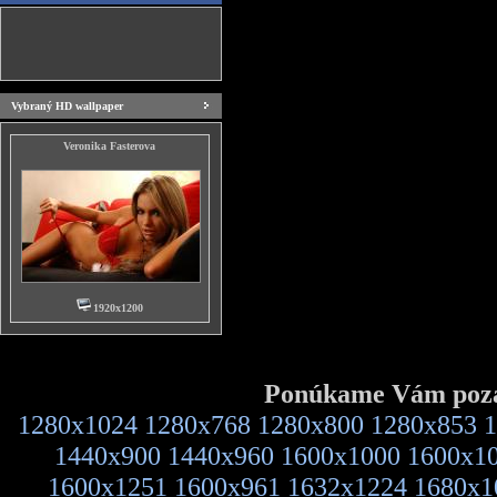
Vybraný HD wallpaper
Veronika Fasterova
1920x1200
Ponúkame Vám pozad
1280x1024
1280x768
1280x800
1280x853
1
1440x900
1440x960
1600x1000
1600x1
1600x1251
1600x961
1632x1224
1680x1