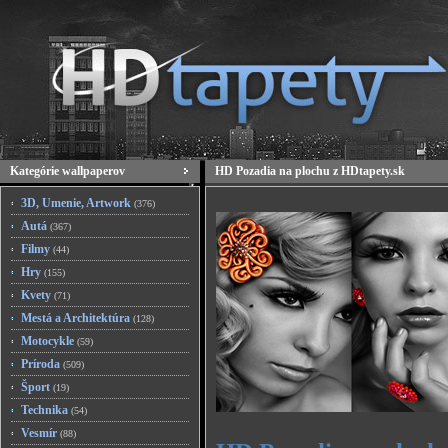
Kategórie wallpaperov
HD Pozadia na plochu z HDtapety.sk
3D, Umenie, Artwork
(376)
Autá
(367)
Filmy
(44)
Hry
(155)
Kvety
(71)
Mestá a Architektúra
(128)
Motocykle
(59)
Príroda
(509)
Šport
(19)
Technika
(54)
Vesmír
(88)