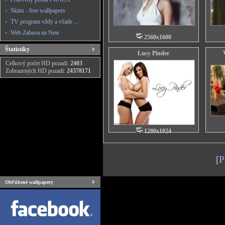
Skins - free wallpapers
TV program vždy a všade ...
Web Zabava na Nete
2560x1600
Štatistiky
Lucy Pinder
Celkový počet HD pozadí:
2403
Zobrazených HD pozadí:
24378171
1280x1024
[
P
Obľúbené wallpapery