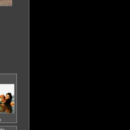
0
oha