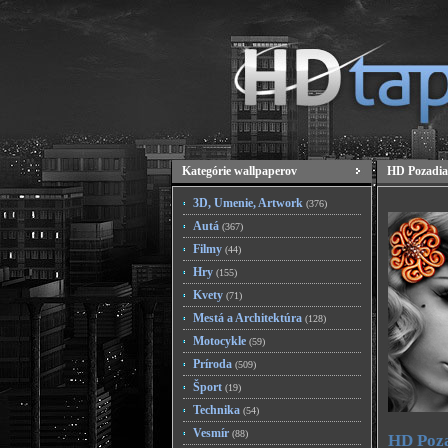
Kategórie wallpaperov
HD Pozadia
3D, Umenie, Artwork
(376)
Autá
(367)
Filmy
(44)
Hry
(155)
Kvety
(71)
Mestá a Architektúra
(128)
Motocykle
(59)
Príroda
(509)
Šport
(19)
Technika
(54)
Vesmír
(88)
HD Poza