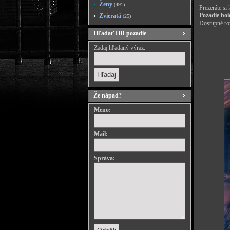
Ženy
(491)
Prezeráte si
Pozadie bol
Zvieratá
(25)
Dostupné roz
Hľadať HD pozadie
Zadaj hľadaný výraz.
Že nápad?
Meno:
Mail:
Správa: