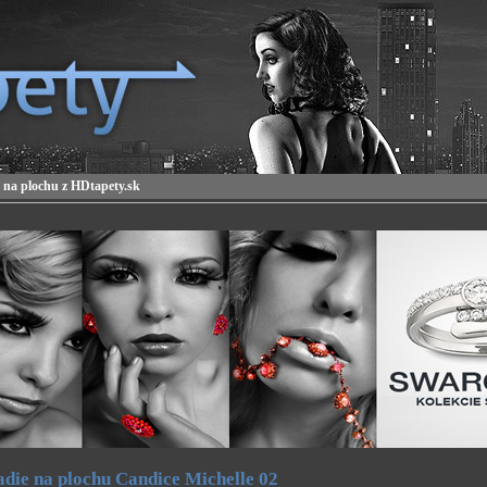
 na plochu z HDtapety.sk
die na plochu Candice Michelle 02