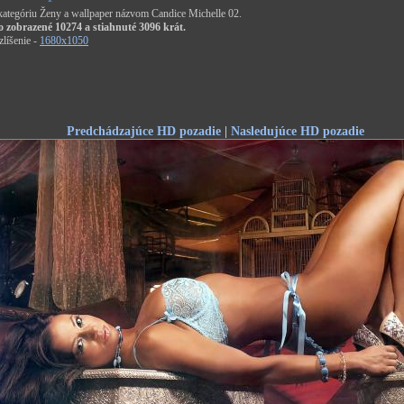
 kategóriu Ženy a wallpaper názvom Candice Michelle 02.
o zobrazené 10274 a stiahnuté 3096 krát.
líšenie -
1680x1050
Predchádzajúce HD pozadie
|
Nasledujúce HD pozadie