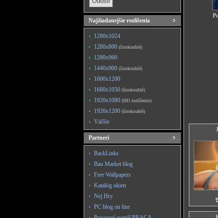
Po
Najžiadanejšie rozlíšenia
1280x1024
1280x800
(širokouhlé)
1280x960
1440x900
(širokouhlé)
1600x1200
1680x1050
(širokouhlé)
1920x1080
(HD rozlíšenie)
1920x1200
(širokouhlé)
Väčšie
Partneri
BackLinks
Bau Market blog
Free Wallpapers
Katalóg okien
Nej Hry
PC blog on line
Pracovný portál PRACA