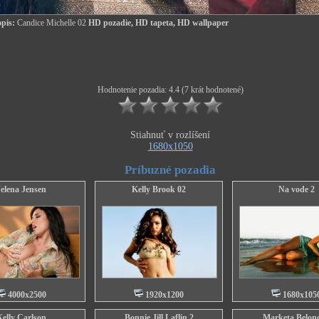
pis:
Candice Michelle 02
HD pozadie, HD tapeta, HD wallpaper
Hodnotenie pozadia: 4.4 (7 krát hodnotené)
Stiahnuť v rozlíšení
1680x1050
Príbuzné pozadia
Jelena Jensen
Kelly Brook 02
Na vode 2
4000x2500
1920x1200
1680x105
Kelly Carlson
Bonnie Jill Laflin 2
Marketa Belon