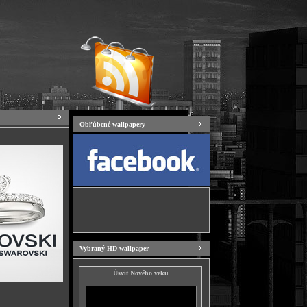
Obľúbené wallpapery
Vybraný HD wallpaper
Úsvit Nového veku