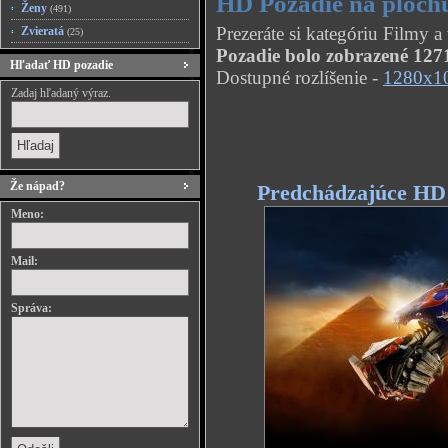
HD Pozadie na ploch
Ženy
(491)
Prezeráte si kategóriu Filmy
Zvieratá
(25)
Pozadie bolo zobrazené 1271
Hľadať HD pozadie
Dostupné rozlíšenie -
1280x1
Zadaj hľadaný výraz.
Že nápad?
Predchádzajúce HD
Meno:
Mail:
Správa: