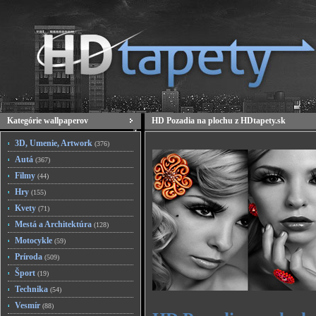
Kategórie wallpaperov
HD Pozadia na plochu z HDtapety.sk
3D, Umenie, Artwork
(376)
Autá
(367)
Filmy
(44)
Hry
(155)
Kvety
(71)
Mestá a Architektúra
(128)
Motocykle
(59)
Príroda
(509)
Šport
(19)
Technika
(54)
Vesmír
(88)