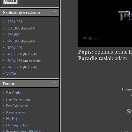
Najžiadanejšie rozlíšenia
1280x1024
1280x800
(širokouhlé)
1280x960
1440x900
(širokouhlé)
1600x1200
Popis:
optimus prime
H
1680x1050
(širokouhlé)
Pozadie zaslal:
adam
1920x1080
(HD rozlíšenie)
1920x1200
(širokouhlé)
Väčšie
Partneri
Hodnot
BackLinks
Bau Market blog
Free Wallpapers
St
Katalóg okien
Nej Hry
PC blog on line
Pracovný portál PRACA