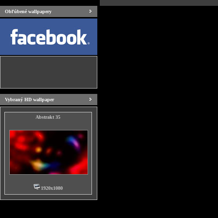
Obľúbené wallpapery
Vybraný HD wallpaper
Abstrakt 35
1920x1080