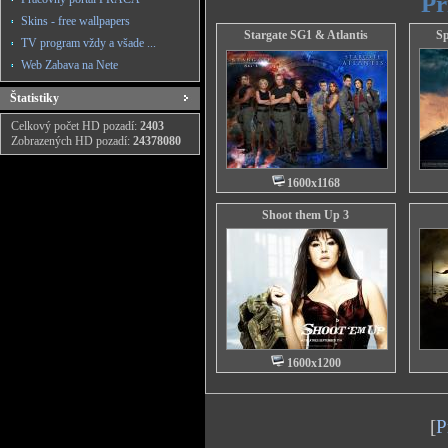
Pr
Skins - free wallpapers
Stargate SG1 & Atlantis
Sp
TV program vždy a všade ...
Web Zabava na Nete
Štatistiky
Celkový počet HD pozadí:
2403
Zobrazených HD pozadí:
24378080
1600x1168
Shoot them Up 3
1600x1200
[
P