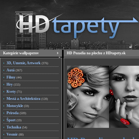
Kategórie wallpaperov
HD Pozadia na plochu z HDtapety.sk
3D, Umenie, Artwork
(376)
Autá
(367)
Filmy
(44)
Hry
(155)
Kvety
(71)
Mestá a Architektúra
(128)
Motocykle
(59)
Príroda
(509)
Šport
(19)
Technika
(54)
Vesmír
(88)