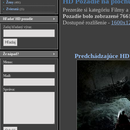
HD Pozadie na ploch
Ženy
(491)
Prezeráte si kategóriu Filmy 
Zvieratá
(25)
Pozadie bolo zobrazené 7661
Hľadať HD pozadie
Dostupné rozlíšenie -
1600x1
Zadaj hľadaný výraz.
Že nápad?
Predchádzajúce HD
Meno:
Mail:
Správa: