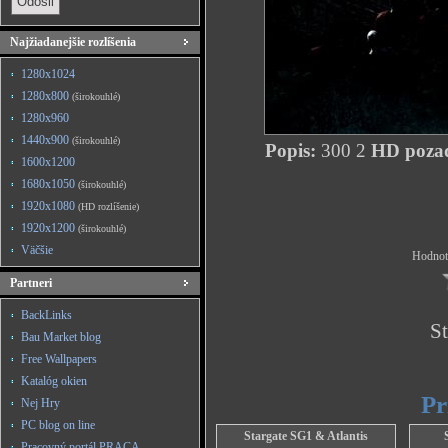
Najžiadanejšie rozlíšenia
1280x1024
1280x800
(širokouhlé)
1280x960
1440x900
(širokouhlé)
Popis:
300 2
HD pozad
1600x1200
1680x1050
(širokouhlé)
1920x1080
(HD rozlíšenie)
1920x1200
(širokouhlé)
Väčšie
Hodnote
Partneri
BackLinks
St
Bau Market blog
Free Wallpapers
Katalóg okien
Pr
Nej Hry
PC blog on line
Stargate SG1 & Atlantis
Pracovný portál PRACA