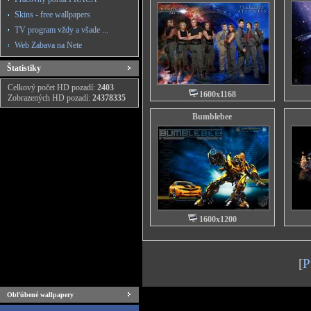
Skins - free wallpapers
TV program vždy a všade ...
Web Zabava na Nete
Štatistiky
Celkový počet HD pozadí:
2403
1600x1168
Zobrazených HD pozadí:
24378335
Bumblebee
1600x1200
[
P
Obľúbené wallpapery