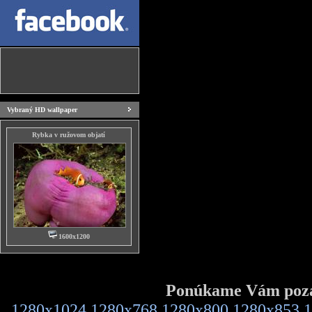
Vybraný HD wallpaper
Rybka v ružovom objatí
1600x1200
Ponúkame Vám pozad
1280x1024
1280x768
1280x800
1280x853
1