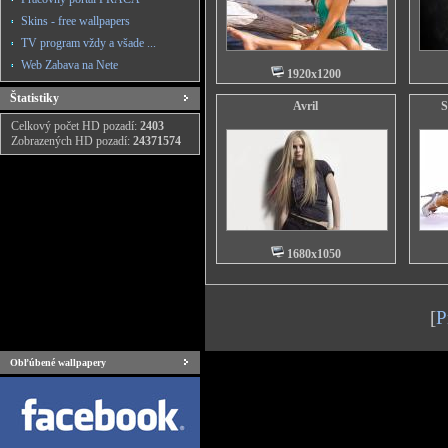
Skins - free wallpapers
TV program vždy a všade ...
Web Zabava na Nete
1920x1200
Štatistiky
Avril
S
Celkový počet HD pozadí:
2403
Zobrazených HD pozadí:
24371574
1680x1050
[
P
Obľúbené wallpapery