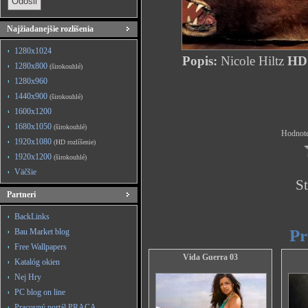
Najžiadanejšie rozlíšenia
1280x1024
Popis:
Nicole Hiltz
HD 
1280x800
(širokouhlé)
1280x960
1440x900
(širokouhlé)
1600x1200
1680x1050
(širokouhlé)
Hodnote
1920x1080
(HD rozlíšenie)
1920x1200
(širokouhlé)
Väčšie
St
Partneri
BackLinks
Pr
Bau Market blog
Free Wallpapers
Vida Guerra 03
Katalóg okien
Nej Hry
PC blog on line
Pracovný portál PRACA