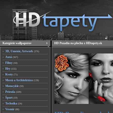
Kategórie wallpaperov
HD Pozadia na plochu z HDtapety.sk
3D, Umenie, Artwork
(376)
Autá
(367)
Filmy
(44)
Hry
(155)
Kvety
(71)
Mestá a Architektúra
(128)
Motocykle
(59)
Príroda
(509)
Šport
(19)
Technika
(54)
Vesmír
(88)