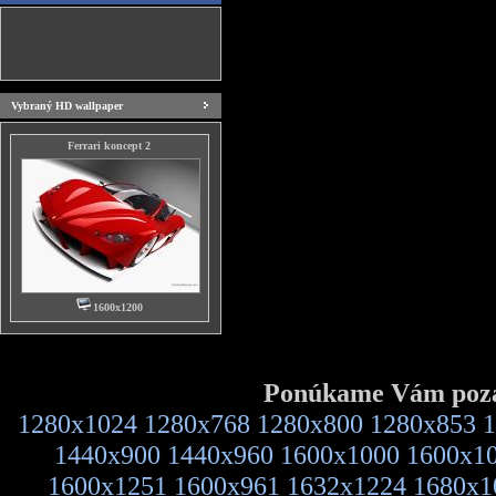
Vybraný HD wallpaper
Ferrari koncept 2
1600x1200
Ponúkame Vám pozad
1280x1024
1280x768
1280x800
1280x853
1
1440x900
1440x960
1600x1000
1600x1
1600x1251
1600x961
1632x1224
1680x1