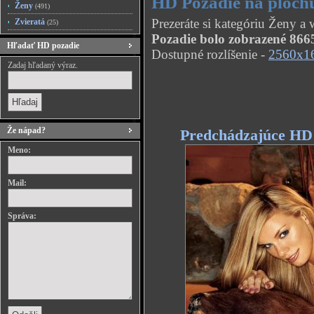
HD Pozadie na plochu
Ženy
(491)
Prezeráte si kategóriu Ženy a
Zvieratá
(25)
Pozadie bolo zobrazené 8665
Hľadať HD pozadie
Dostupné rozlíšenie -
2560x1
Zadaj hľadaný výraz.
Že nápad?
Predchádzajúce HD
Meno:
Mail:
Správa: