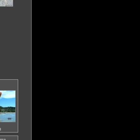
0
rova