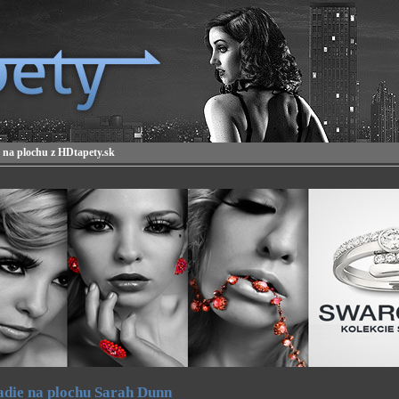
 na plochu z HDtapety.sk
die na plochu Sarah Dunn