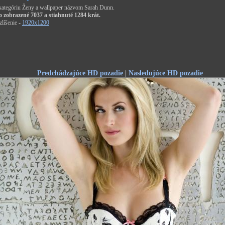
 kategóriu Ženy a wallpaper názvom Sarah Dunn.
o zobrazené 7037 a stiahnuté 1284 krát.
líšenie -
1920x1200
Predchádzajúce HD pozadie
|
Nasledujúce HD pozadie