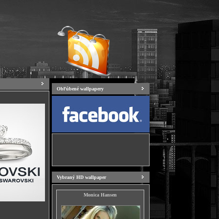
Obľúbené wallpapery
Vybraný HD wallpaper
Monica Hansen