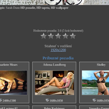
pis:
Sarah Dunn
HD pozadie, HD tapeta, HD wallpaper
Hodnotenie pozadia: 3.6 (5 krát hodnotené)
Stiahnuť v rozlíšení
1920x1200
Príbuzné pozadia
arlotte Mears
Athena Lundberg
Shelley
2400x1500
1680x1050
1680x105
ril Lavigne 02
Belen Rodriguez
Veronika Faste