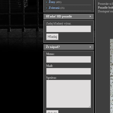
Ženy
(491)
Prezeráte si
Pozadie bol
Zvieratá
(25)
Dostupné roz
Hľadať HD pozadie
Zadaj hľadaný výraz.
Že nápad?
Meno:
Mail:
Správa: