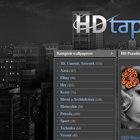
Kategórie wallpaperov
HD Pozadia
3D, Umenie, Artwork
(376)
Autá
(367)
Filmy
(44)
Hry
(155)
Kvety
(71)
Mestá a Architektúra
(128)
Motocykle
(59)
Príroda
(509)
Šport
(19)
Technika
(54)
Vesmír
(88)
HD Poza