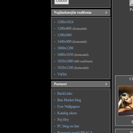
Po
Najžiadanejšie rozlíšenia
1280x1024
1280x800
(širokouhlé)
1280x960
1440x900
(širokouhlé)
1600x1200
1680x1050
(širokouhlé)
1920x1080
(HD rozlíšenie)
1920x1200
(širokouhlé)
Väčšie
Ch
Partneri
BackLinks
Bau Market blog
Free Wallpapers
Katalóg okien
Nej Hry
PC blog on line
Av
Pracovný portál PRACA