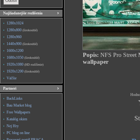
Najžiadanejšie rozlíšenia
1280x1024
1280x800
(širokouhlé)
1280x960
1440x900
(širokouhlé)
1600x1200
Popis:
NFS Pro Street 
1680x1050
(širokouhlé)
wallpaper
1920x1080
(HD rozlíšenie)
1920x1200
(širokouhlé)
Väčšie
Partneri
Hodnot
BackLinks
Bau Market blog
Free Wallpapers
St
Katalóg okien
Nej Hry
PC blog on line
Pracovný portál PRACA