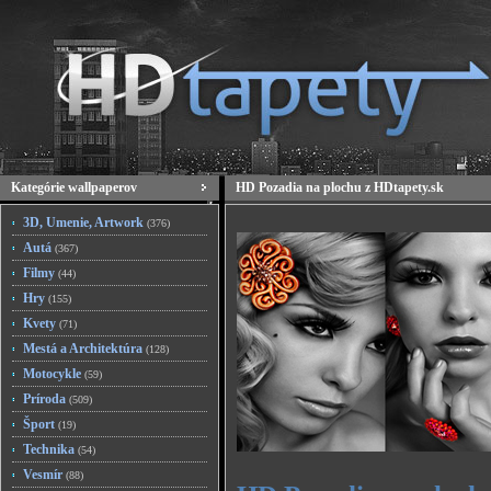
Kategórie wallpaperov
HD Pozadia na plochu z HDtapety.sk
3D, Umenie, Artwork
(376)
Autá
(367)
Filmy
(44)
Hry
(155)
Kvety
(71)
Mestá a Architektúra
(128)
Motocykle
(59)
Príroda
(509)
Šport
(19)
Technika
(54)
Vesmír
(88)