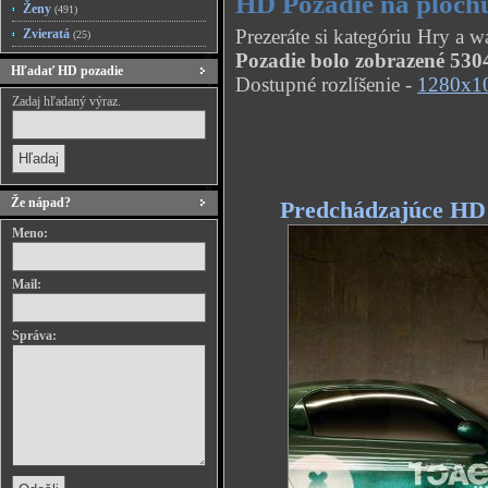
HD Pozadie na ploch
Ženy
(491)
Prezeráte si kategóriu Hry a 
Zvieratá
(25)
Pozadie bolo zobrazené 5304
Hľadať HD pozadie
Dostupné rozlíšenie -
1280x1
Zadaj hľadaný výraz.
Že nápad?
Predchádzajúce HD
Meno:
Mail:
Správa: