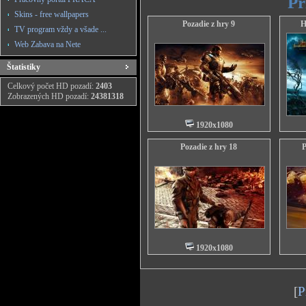
Pr
Skins - free wallpapers
Pozadie z hry 9
H
TV program vždy a všade ...
Web Zabava na Nete
Štatistiky
Celkový počet HD pozadí:
2403
Zobrazených HD pozadí:
24381318
1920x1080
Pozadie z hry 18
P
1920x1080
[
P