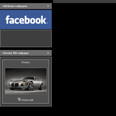
Obľúbené wallpapery
Vybraný HD wallpaper
Pontiac
1920x1200