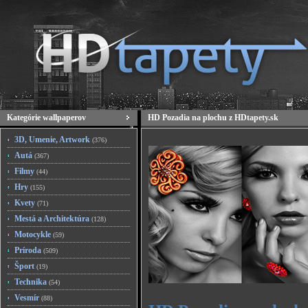
Kategórie wallpaperov
HD Pozadia na plochu z HDtapety.sk
3D, Umenie, Artwork
(376)
Autá
(367)
Filmy
(44)
Hry
(155)
Kvety
(71)
Mestá a Architektúra
(128)
Motocykle
(59)
Príroda
(509)
Šport
(19)
Technika
(54)
Vesmír
(88)