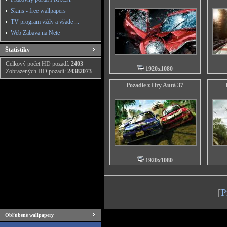
Skins - free wallpapers
TV program vždy a všade ...
Web Zabava na Nete
Štatistiky
Celkový počet HD pozadí:
2403
1920x1080
Zobrazených HD pozadí:
24382073
Pozadie z Hry Autá 37
1920x1080
[
P
Obľúbené wallpapery