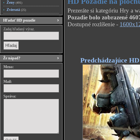
HD Pozadie na plochu
Ženy
(491)
Prezeráte si kategóriu Hry a 
Zvieratá
(25)
Pozadie bolo zobrazené 4607
Hľadať HD pozadie
Dostupné rozlíšenie -
1600x1
Zadaj hľadaný výraz.
Že nápad?
Predchádzajúce HD
Meno:
Mail:
Správa: