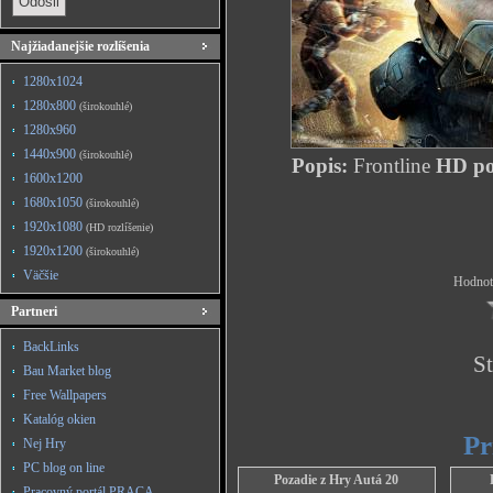
Najžiadanejšie rozlíšenia
1280x1024
1280x800
(širokouhlé)
1280x960
1440x900
(širokouhlé)
Popis:
Frontline
HD poz
1600x1200
1680x1050
(širokouhlé)
1920x1080
(HD rozlíšenie)
1920x1200
(širokouhlé)
Väčšie
Hodnote
Partneri
BackLinks
St
Bau Market blog
Free Wallpapers
Katalóg okien
Pr
Nej Hry
PC blog on line
Pozadie z Hry Autá 20
Pracovný portál PRACA