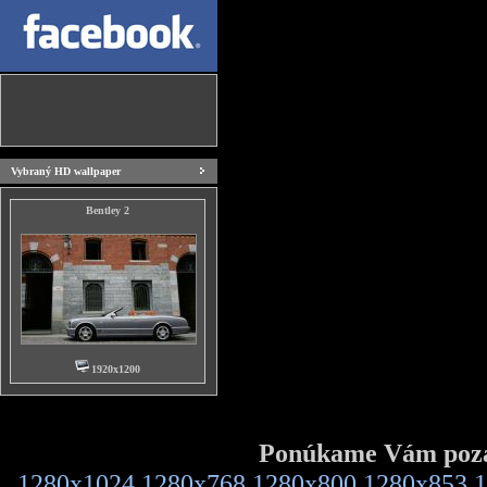
Vybraný HD wallpaper
Bentley 2
1920x1200
Ponúkame Vám pozad
1280x1024
1280x768
1280x800
1280x853
1