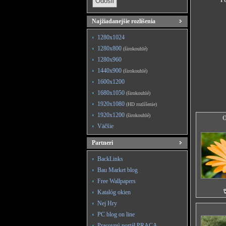
Po
Najžiadanejšie rozlíšenia
1280x1024
1280x800
(širokouhlé)
1280x960
1440x900
(širokouhlé)
1600x1200
1680x1050
(širokouhlé)
1920x1080
(HD rozlíšenie)
1920x1200
(širokouhlé)
O
Väčšie
Partneri
BackLinks
Bau Market blog
Free Wallpapers
Katalóg okien
Nej Hry
PC blog on line
Pracovný portál PRACA