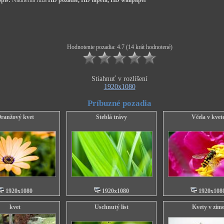
pis:
Nádherná ruža
HD pozadie, HD tapeta, HD wallpaper
Hodnotenie pozadia: 4.7 (14 krát hodnotené)
Stiahnuť v rozlíšení
1920x1080
Príbuzné pozadia
ranžový kvet
Steblá trávy
Včela v kvet
1920x1080
1920x1080
1920x108
kvet
Uschnutý list
Kvety v zim