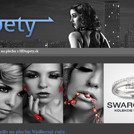
 na plochu z HDtapety.sk
die na plochu Nádherná ruža