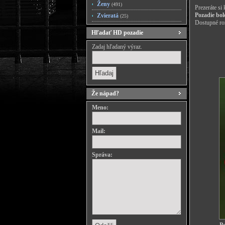
Ženy
(491)
Prezeráte si
Pozadie bol
Zvieratá
(25)
Dostupné roz
Hľadať HD pozadie
Zadaj hľadaný výraz.
Že nápad?
Meno:
Mail:
Správa: