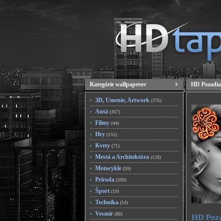
Kategórie wallpaperov
HD Pozadia
3D, Umenie, Artwork
(376)
Autá
(367)
Filmy
(44)
Hry
(155)
Kvety
(71)
Mestá a Architektúra
(128)
Motocykle
(59)
Príroda
(509)
Šport
(19)
Technika
(54)
Vesmír
(88)
HD Poza