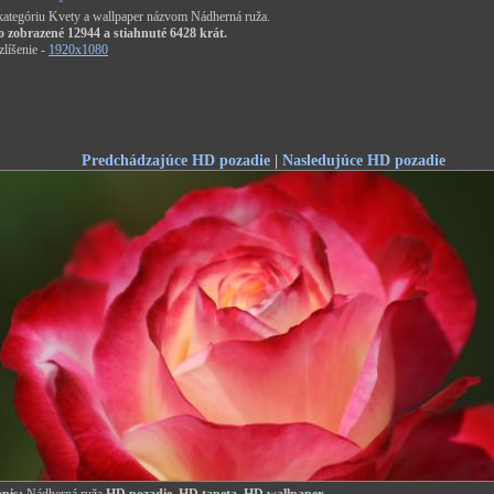
 kategóriu Kvety a wallpaper názvom Nádherná ruža.
o zobrazené 12944 a stiahnuté 6428 krát.
líšenie -
1920x1080
Predchádzajúce HD pozadie
|
Nasledujúce HD pozadie