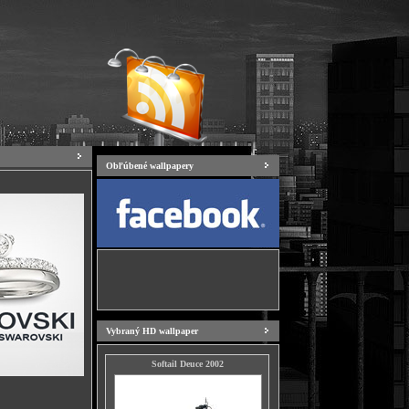
Obľúbené wallpapery
Vybraný HD wallpaper
Softail Deuce 2002