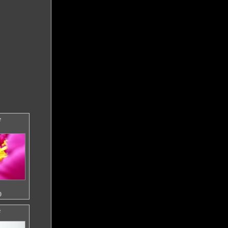
e
0
e