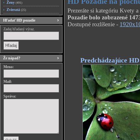
HD Pozadie na plochu
Ženy
(491)
Prezeráte si kategóriu Kvety a
Zvieratá
(25)
Pozadie bolo zobrazené 1473
Hľadať HD pozadie
Dostupné rozlíšenie -
1920x1
Zadaj hľadaný výraz.
Že nápad?
Predchádzajúce HD
Meno:
Mail:
Správa: