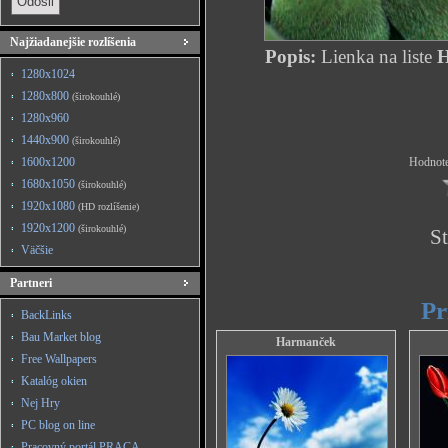
Najžiadanejšie rozlíšenia
Popis:
Lienka na liste
H
1280x1024
1280x800
(širokouhlé)
1280x960
1440x900
(širokouhlé)
1600x1200
Hodnote
1680x1050
(širokouhlé)
1920x1080
(HD rozlíšenie)
1920x1200
(širokouhlé)
St
Väčšie
Partneri
Pr
BackLinks
Bau Market blog
Harmanček
Free Wallpapers
Katalóg okien
Nej Hry
PC blog on line
Pracovný portál PRACA