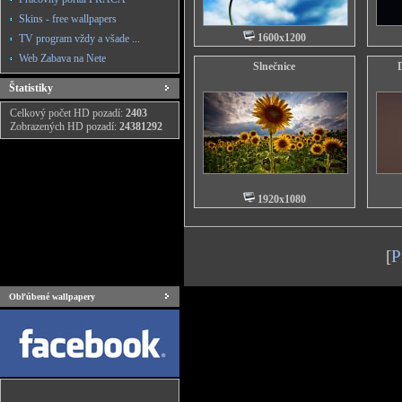
Skins - free wallpapers
1600x1200
TV program vždy a všade ...
Web Zabava na Nete
Slnečnice
Štatistiky
Celkový počet HD pozadí:
2403
Zobrazených HD pozadí:
24381292
1920x1080
[
P
Obľúbené wallpapery