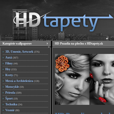
Kategórie wallpaperov
HD Pozadia na plochu z HDtapety.sk
3D, Umenie, Artwork
(376)
Autá
(367)
Filmy
(44)
Hry
(155)
Kvety
(71)
Mestá a Architektúra
(128)
Motocykle
(59)
Príroda
(509)
Šport
(19)
Technika
(54)
Vesmír
(88)