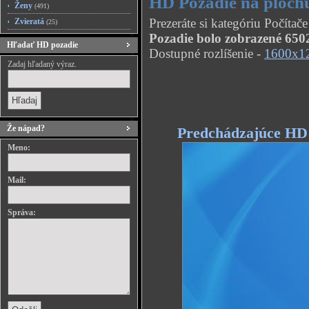
HD Pozadie na ploch
Ženy
(491)
Prezeráte si kategóriu Počíta
Zvieratá
(25)
Pozadie bolo zobrazené 6502
Hľadať HD pozadie
Dostupné rozlíšenie -
1600x1
Zadaj hľadaný výraz.
Že nápad?
Predchádzajúce HD
Meno:
Mail:
Správa: