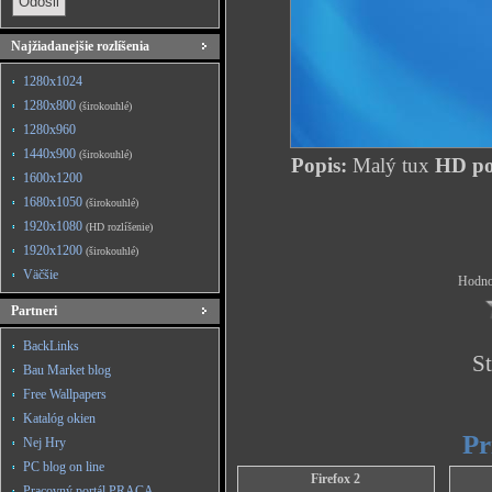
Najžiadanejšie rozlíšenia
1280x1024
1280x800
(širokouhlé)
1280x960
1440x900
(širokouhlé)
Popis:
Malý tux
HD poz
1600x1200
1680x1050
(širokouhlé)
1920x1080
(HD rozlíšenie)
1920x1200
(širokouhlé)
Väčšie
Hodnot
Partneri
BackLinks
St
Bau Market blog
Free Wallpapers
Katalóg okien
Pr
Nej Hry
PC blog on line
Firefox 2
Pracovný portál PRACA