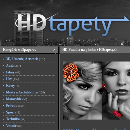
Kategórie wallpaperov
HD Pozadia na plochu z HDtapety.sk
3D, Umenie, Artwork
(376)
Autá
(367)
Filmy
(44)
Hry
(155)
Kvety
(71)
Mestá a Architektúra
(128)
Motocykle
(59)
Príroda
(509)
Šport
(19)
Technika
(54)
Vesmír
(88)