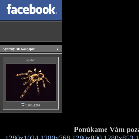
Vybraný HD wallpaper
spider
1600x1200
Ponúkame Vám pozad
1280x1024
1280x768
1280x800
1280x853
1