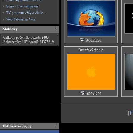
Skins - free wallpapers
TV program vždy a všade ...
Web Zabava na Nete
Štatistiky
Celkový počet HD pozadí:
2403
1600x1200
Zobrazených HD pozadí:
24375219
Oranžový Apple
1600x1200
[
P
Obľúbené wallpapery