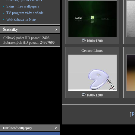
Skins - free wallpapers
TV program vždy a všade ...
Web Zabava na Nete
Štatistiky
Celkový počet HD pozadí:
2403
1600x1200
Zobrazených HD pozadí:
24367600
Gentoo Linux
1600x1200
[
P
Obľúbené wallpapery