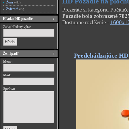
HD Pozadie na ploch
Ženy
(491)
Prezeráte si kategóriu Počíta
Zvieratá
(25)
Pozadie bolo zobrazené 7825
Hľadať HD pozadie
Dostupné rozlíšenie -
1600x1
Zadaj hľadaný výraz.
Že nápad?
Predchádzajúce HD
Meno:
Mail:
Správa: