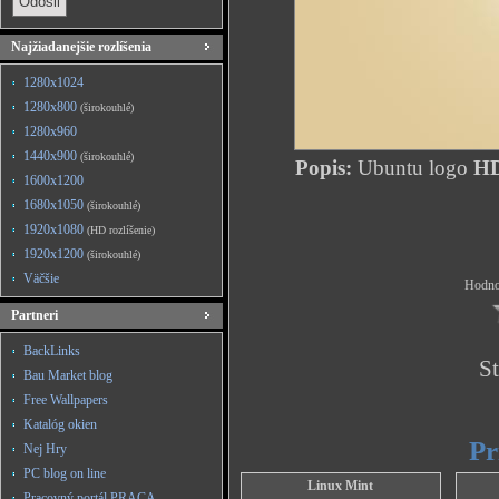
Najžiadanejšie rozlíšenia
1280x1024
1280x800
(širokouhlé)
1280x960
1440x900
(širokouhlé)
Popis:
Ubuntu logo
HD 
1600x1200
1680x1050
(širokouhlé)
1920x1080
(HD rozlíšenie)
1920x1200
(širokouhlé)
Väčšie
Hodnot
Partneri
BackLinks
St
Bau Market blog
Free Wallpapers
Katalóg okien
Pr
Nej Hry
PC blog on line
Linux Mint
Pracovný portál PRACA