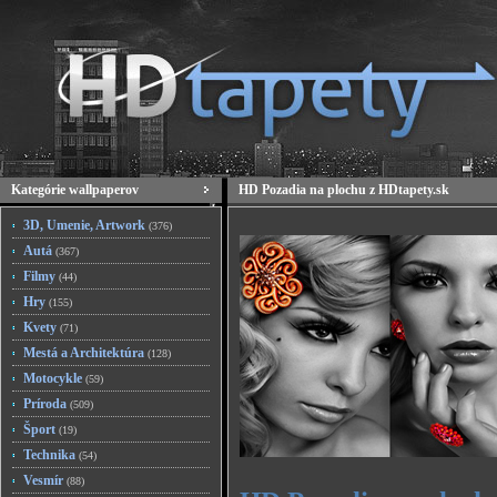
Kategórie wallpaperov
HD Pozadia na plochu z HDtapety.sk
3D, Umenie, Artwork
(376)
Autá
(367)
Filmy
(44)
Hry
(155)
Kvety
(71)
Mestá a Architektúra
(128)
Motocykle
(59)
Príroda
(509)
Šport
(19)
Technika
(54)
Vesmír
(88)