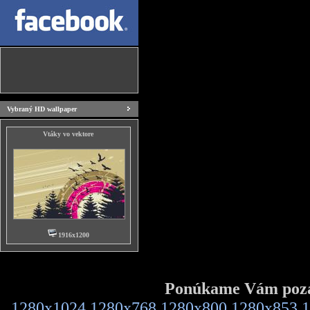
Vybraný HD wallpaper
Vtáky vo vektore
1916x1200
Ponúkame Vám pozad
1280x1024
1280x768
1280x800
1280x853
1