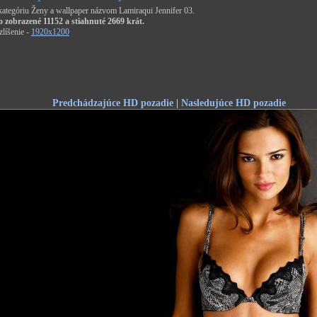
 kategóriu Ženy a wallpaper názvom Lamiraqui Jennifer 03.
o zobrazené 11152 a stiahnuté 2669 krát.
líšenie -
1920x1200
Predchádzajúce HD pozadie
|
Nasledujúce HD pozadie