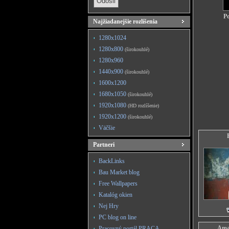
Po
Najžiadanejšie rozlíšenia
1280x1024
1280x800
(širokouhlé)
1280x960
1440x900
(širokouhlé)
1600x1200
1680x1050
(širokouhlé)
1920x1080
(HD rozlíšenie)
1920x1200
(širokouhlé)
Väčšie
Partneri
BackLinks
Bau Market blog
Free Wallpapers
Katalóg okien
Nej Hry
PC blog on line
Ama
Pracovný portál PRACA