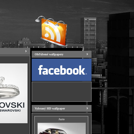
Obľúbené wallpapery
Vybraný HD wallpaper
Auto