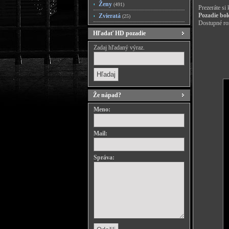
Ženy
(491)
Prezeráte si
Pozadie bol
Zvieratá
(25)
Dostupné roz
Hľadať HD pozadie
Zadaj hľadaný výraz.
Že nápad?
Meno:
Mail:
Správa: