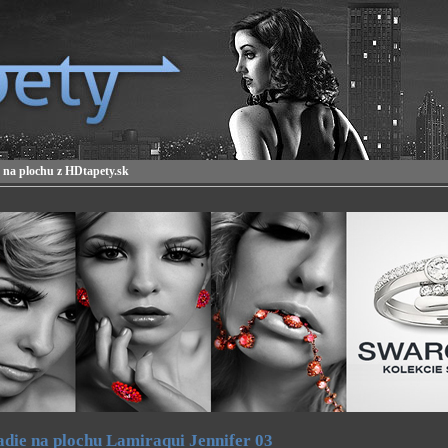
 na plochu z HDtapety.sk
die na plochu Lamiraqui Jennifer 03