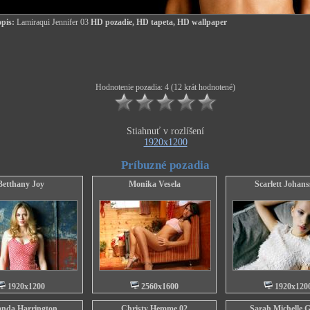
pis:
Lamiraqui Jennifer 03
HD pozadie, HD tapeta, HD wallpaper
Hodnotenie pozadia: 4 (12 krát hodnotené)
Stiahnuť v rozlíšení
1920x1200
Príbuzné pozadia
Betthany Joy
Monika Vesela
Scarlett Johan
1920x1200
2560x1600
1920x120
nda Harrington
Christy Hemme 02
Sarah Michelle G