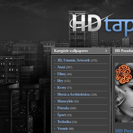
Kategórie wallpaperov
HD Pozadia
3D, Umenie, Artwork
(376)
Autá
(367)
Filmy
(44)
Hry
(155)
Kvety
(71)
Mestá a Architektúra
(128)
Motocykle
(59)
Príroda
(509)
Šport
(19)
Technika
(54)
Vesmír
(88)
HD Poza