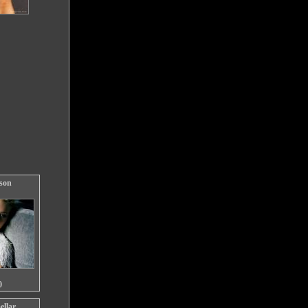
sson
0
ellar