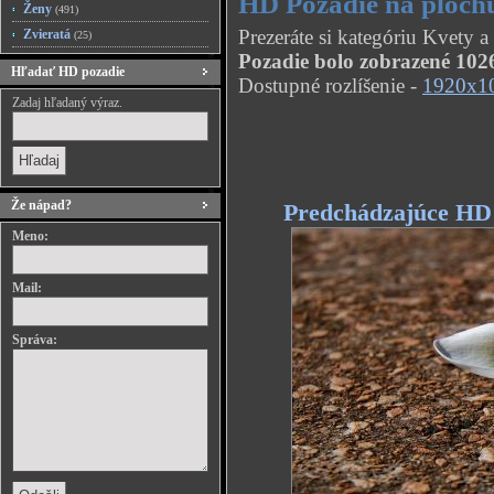
HD Pozadie na ploch
Ženy
(491)
Prezeráte si kategóriu Kvety 
Zvieratá
(25)
Pozadie bolo zobrazené 1026
Hľadať HD pozadie
Dostupné rozlíšenie -
1920x1
Zadaj hľadaný výraz.
Že nápad?
Predchádzajúce HD
Meno:
Mail:
Správa: