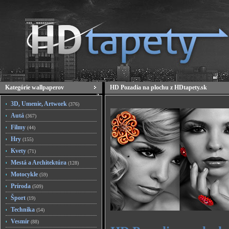
Kategórie wallpaperov
HD Pozadia na plochu z HDtapety.sk
3D, Umenie, Artwork
(376)
Autá
(367)
Filmy
(44)
Hry
(155)
Kvety
(71)
Mestá a Architektúra
(128)
Motocykle
(59)
Príroda
(509)
Šport
(19)
Technika
(54)
Vesmír
(88)