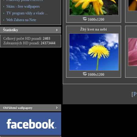
Skins - free wallpapers
TV program vždy a všade ...
1600x1200
Web Zabava na Nete
Žltý kvet na nebi
Štatistiky
Celkový počet HD pozadí:
2403
Zobrazených HD pozadí:
24373444
1600x1200
[
P
Obľúbené wallpapery