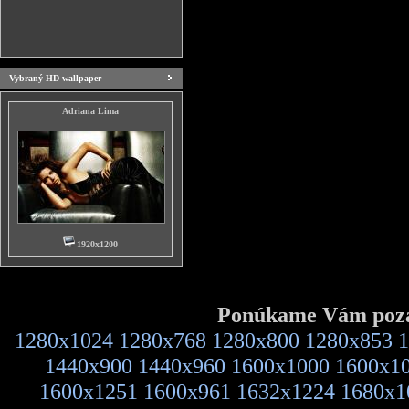
Vybraný HD wallpaper
Adriana Lima
1920x1200
Ponúkame Vám pozad
1280x1024
1280x768
1280x800
1280x853
1
1440x900
1440x960
1600x1000
1600x1
1600x1251
1600x961
1632x1224
1680x1