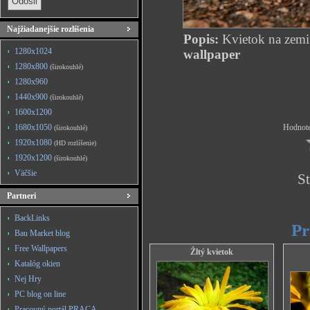
Najžiadanejšie rozlíšenia
Popis:
Kvietok na zemi
1280x1024
wallpaper
1280x800
(širokouhlé)
1280x960
1440x900
(širokouhlé)
1600x1200
1680x1050
Hodnote
(širokouhlé)
1920x1080
(HD rozlíšenie)
1920x1200
(širokouhlé)
Väčšie
St
Partneri
BackLinks
Pr
Bau Market blog
Free Wallpapers
Žltý kvietok
Katalóg okien
Nej Hry
PC blog on line
Pracovný portál PRACA