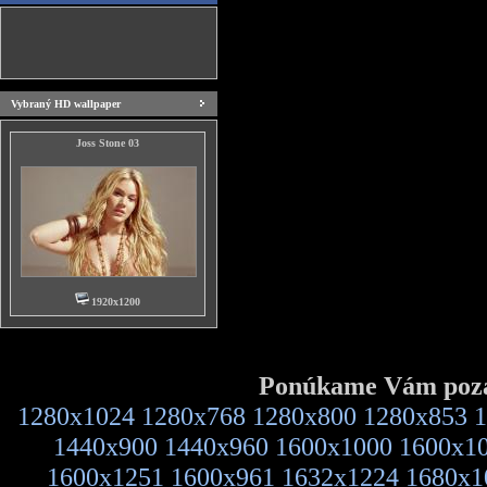
Vybraný HD wallpaper
Joss Stone 03
1920x1200
Ponúkame Vám pozad
1280x1024
1280x768
1280x800
1280x853
1
1440x900
1440x960
1600x1000
1600x1
1600x1251
1600x961
1632x1224
1680x1