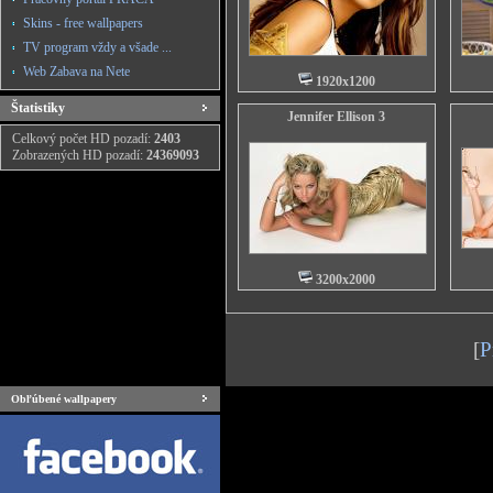
Skins - free wallpapers
TV program vždy a všade ...
Web Zabava na Nete
1920x1200
Štatistiky
Jennifer Ellison 3
Celkový počet HD pozadí:
2403
Zobrazených HD pozadí:
24369093
3200x2000
[
P
Obľúbené wallpapery