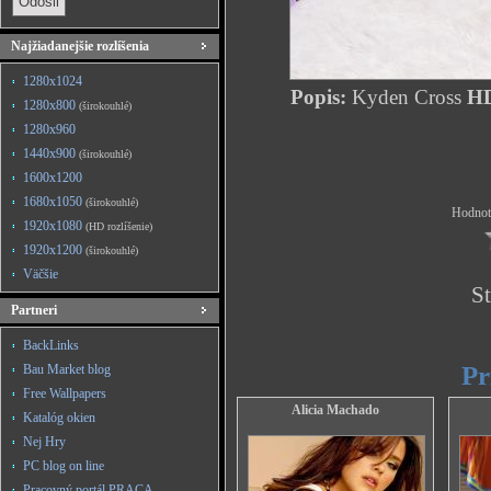
Najžiadanejšie rozlíšenia
1280x1024
Popis:
Kyden Cross
HD
1280x800
(širokouhlé)
1280x960
1440x900
(širokouhlé)
1600x1200
1680x1050
(širokouhlé)
Hodnote
1920x1080
(HD rozlíšenie)
1920x1200
(širokouhlé)
Väčšie
St
Partneri
BackLinks
Pr
Bau Market blog
Free Wallpapers
Alicia Machado
Katalóg okien
Nej Hry
PC blog on line
Pracovný portál PRACA