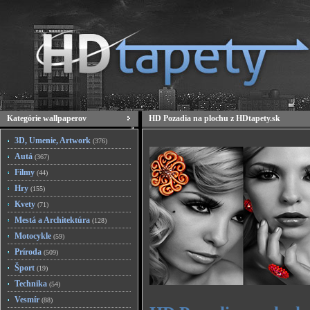
Kategórie wallpaperov
HD Pozadia na plochu z HDtapety.sk
3D, Umenie, Artwork
(376)
Autá
(367)
Filmy
(44)
Hry
(155)
Kvety
(71)
Mestá a Architektúra
(128)
Motocykle
(59)
Príroda
(509)
Šport
(19)
Technika
(54)
Vesmír
(88)