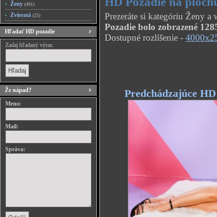
HD Pozadie na ploch
Ženy
(491)
Prezeráte si kategóriu Ženy 
Zvieratá
(25)
Pozadie bolo zobrazené 1285
Hľadať HD pozadie
Dostupné rozlíšenie -
4000x2
Zadaj hľadaný výraz.
Že nápad?
Predchádzajúce HD
Meno:
Mail:
Správa: