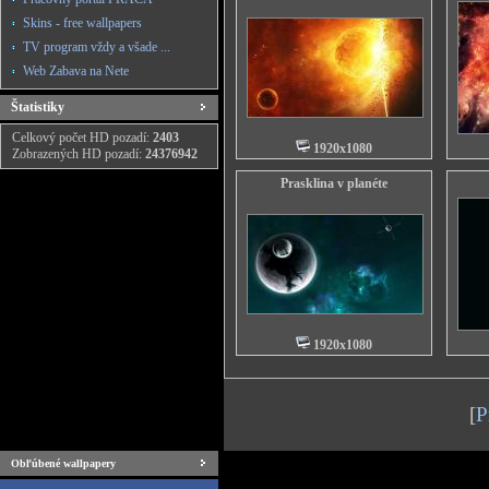
Skins - free wallpapers
TV program vždy a všade ...
Web Zabava na Nete
Štatistiky
Celkový počet HD pozadí:
2403
1920x1080
Zobrazených HD pozadí:
24376942
Prasklina v planéte
1920x1080
[
P
Obľúbené wallpapery