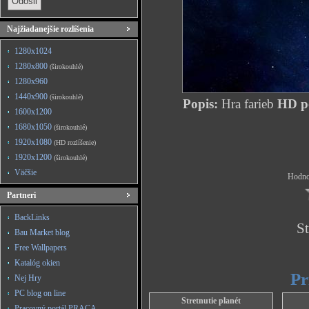
Najžiadanejšie rozlíšenia
1280x1024
1280x800
(širokouhlé)
1280x960
1440x900
(širokouhlé)
Popis:
Hra farieb
HD po
1600x1200
1680x1050
(širokouhlé)
1920x1080
(HD rozlíšenie)
1920x1200
(širokouhlé)
Väčšie
Hodnot
Partneri
BackLinks
St
Bau Market blog
Free Wallpapers
Katalóg okien
Pr
Nej Hry
PC blog on line
Stretnutie planét
Pracovný portál PRACA