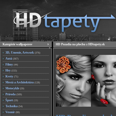
Kategórie wallpaperov
HD Pozadia na plochu z HDtapety.sk
3D, Umenie, Artwork
(376)
Autá
(367)
Filmy
(44)
Hry
(155)
Kvety
(71)
Mestá a Architektúra
(128)
Motocykle
(59)
Príroda
(509)
Šport
(19)
Technika
(54)
Vesmír
(88)