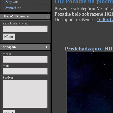
HD Pozadie na plochu
Ženy
(491)
Prezeráte si kategóriu Vesmír 
Zvieratá
(25)
Pozadie bolo zobrazené 1028
Hľadať HD pozadie
Dostupné rozlíšenie -
1600x1
Zadaj hľadaný výraz.
Že nápad?
Predchádzajúce HD
Meno:
Mail:
Správa: