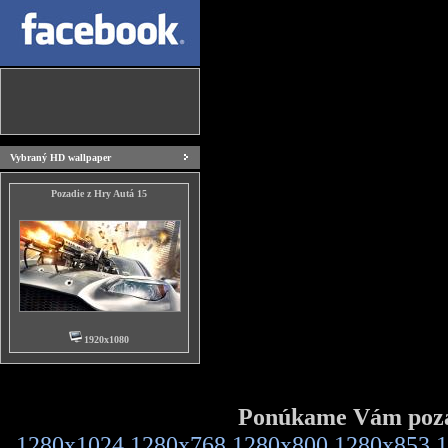
Vybraný HD wallpaper
Pozadie z Hry Autá 15
1920x1080
Ponúkame Vám pozad
1280x1024
1280x768
1280x800
1280x853
1