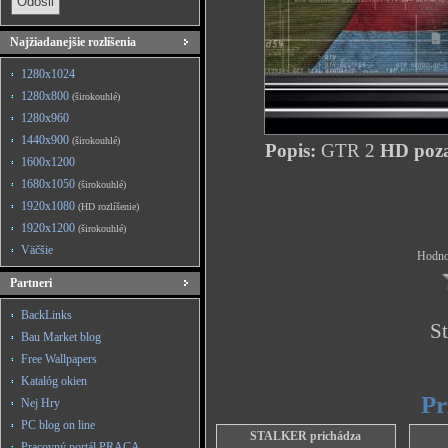
Najžiadanejšie rozlíšenia
1280x1024
1280x800
(širokouhlé)
1280x960
1440x900
(širokouhlé)
Popis:
GTR 2
HD poza
1600x1200
1680x1050
(širokouhlé)
1920x1080
(HD rozlíšenie)
1920x1200
(širokouhlé)
Väčšie
Hodnot
Partneri
BackLinks
St
Bau Market blog
Free Wallpapers
Katalóg okien
Pr
Nej Hry
PC blog on line
STALKER prichádza
Pracovný portál PRACA