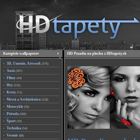
Kategórie wallpaperov
HD Pozadia na plochu z HDtapety.sk
3D, Umenie, Artwork
(376)
Autá
(367)
Filmy
(44)
Hry
(155)
Kvety
(71)
Mestá a Architektúra
(128)
Motocykle
(59)
Príroda
(509)
Šport
(19)
Technika
(54)
Vesmír
(88)