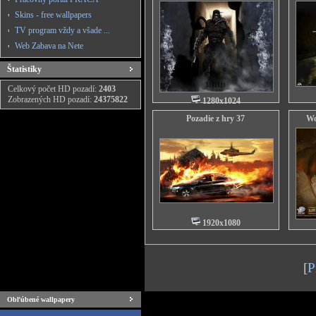
Skins - free wallpapers
TV program vždy a všade ...
Web Zabava na Nete
Štatistiky
Celkový počet HD pozadí:
2403
Zobrazených HD pozadí:
24375822
1280x1024
Pozadie z hry 37
Wo
1920x1080
[
P
Obľúbené wallpapery