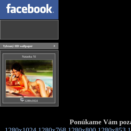
Vybraný HD wallpaper
Natasha Yi
1280x1024
Ponúkame Vám pozad
1280x1024
1280x768
1280x800
1280x853
1