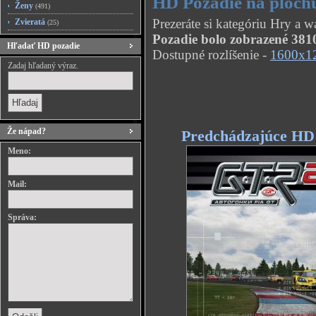
HD Pozadie na ploc
Ženy
(491)
Prezeráte si kategóriu Hry a
Zvieratá
(25)
Pozadie bolo zobrazené 3810
Hľadať HD pozadie
Dostupné rozlíšenie -
1600x1
Zadaj hľadaný výraz.
Že nápad?
Predchádzajúce HD
Meno:
Mail:
Správa: