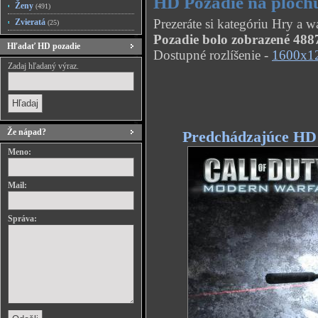
HD Pozadie na plochu
Ženy
(491)
Prezeráte si kategóriu Hry a 
Zvieratá
(25)
Pozadie bolo zobrazené 4887
Hľadať HD pozadie
Dostupné rozlíšenie -
1600x1
Zadaj hľadaný výraz.
Že nápad?
Predchádzajúce HD
Meno:
Mail:
Správa: