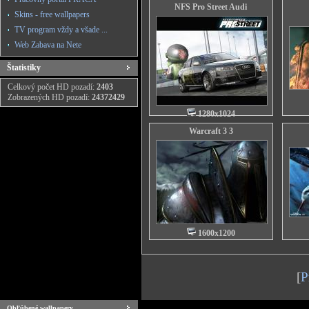
NFS Pro Street Audi
Skins - free wallpapers
TV program vždy a všade ...
Web Zabava na Nete
Štatistiky
Celkový počet HD pozadí:
2403
Zobrazených HD pozadí:
24372429
1280x1024
Warcraft 3 3
1600x1200
[
P
Obľúbené wallpapery