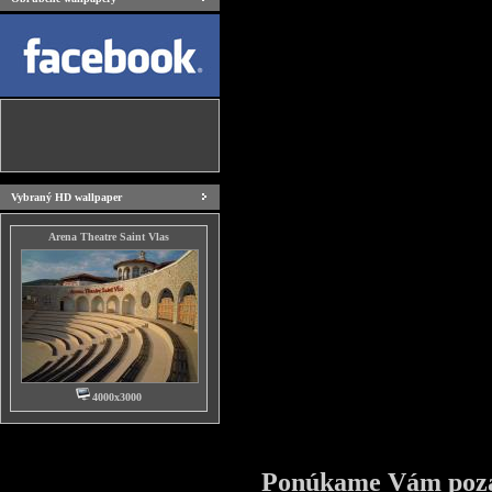
Vybraný HD wallpaper
Arena Theatre Saint Vlas
4000x3000
Ponúkame Vám pozad