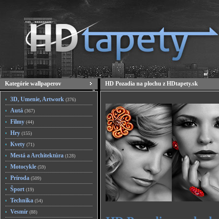
Kategórie wallpaperov
HD Pozadia na plochu z HDtapety.sk
3D, Umenie, Artwork
(376)
Autá
(367)
Filmy
(44)
Hry
(155)
Kvety
(71)
Mestá a Architektúra
(128)
Motocykle
(59)
Príroda
(509)
Šport
(19)
Technika
(54)
Vesmír
(88)