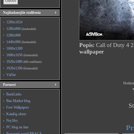
Najžiadanejšie rozlíšenia
1280x1024
1280x800
(širokouhlé)
1280x960
1440x900
(širokouhlé)
Popis:
Call of Duty 4 2
1600x1200
wallpaper
1680x1050
(širokouhlé)
1920x1080
(HD rozlíšenie)
1920x1200
(širokouhlé)
Väčšie
Hodnote
Partneri
BackLinks
Bau Market blog
St
Free Wallpapers
Katalóg okien
Nej Hry
Pr
PC blog on line
Pracovný portál PRACA