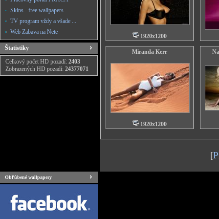
Skins - free wallpapers
TV program vždy a všade ...
Web Zabava na Nete
1920x1200
Štatistiky
Miranda Kerr
Na
Celkový počet HD pozadí:
2403
Zobrazených HD pozadí:
24377071
1920x1200
[
P
Obľúbené wallpapery