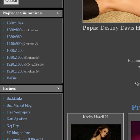
Najžiadanejšie rozlíšenia
1280x1024
Popis:
Destiny Davis
HD
1280x800
(širokouhlé)
1280x960
1440x900
(širokouhlé)
1600x1200
1680x1050
(širokouhlé)
Hodnote
1920x1080
(HD rozlíšenie)
1920x1200
(širokouhlé)
Väčšie
St
Partneri
BackLinks
Pr
Bau Market blog
Free Wallpapers
Keeley Hazell 02
Katalóg okien
Nej Hry
PC blog on line
Pracovný portál PRACA