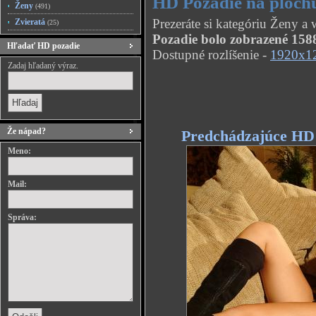
HD Pozadie na plochu
Ženy
(491)
Prezeráte si kategóriu Ženy a
Zvieratá
(25)
Pozadie bolo zobrazené 1588
Hľadať HD pozadie
Dostupné rozlíšenie -
1920x1
Zadaj hľadaný výraz.
Že nápad?
Predchádzajúce HD
Meno:
Mail:
Správa: