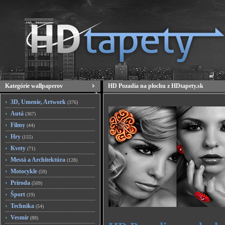
Kategórie wallpaperov
HD Pozadia na plochu z HDtapety.sk
3D, Umenie, Artwork
(376)
Autá
(367)
Filmy
(44)
Hry
(155)
Kvety
(71)
Mestá a Architektúra
(128)
Motocykle
(59)
Príroda
(509)
Šport
(19)
Technika
(54)
Vesmír
(88)