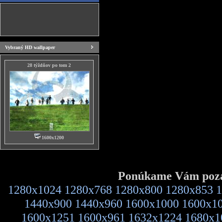
Vybraný HD wallpaper
28 týždňov po tom 2
1600x1200
Ponúkame Vám pozad
1280x1024
1280x768
1280x800
1280x853
1
1440x900
1440x960
1600x1000
1600x1
1600x1251
1600x961
1632x1224
1680x1