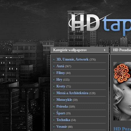
Kategórie wallpaperov
HD Pozadia
3D, Umenie, Artwork
(376)
Autá
(367)
Filmy
(44)
Hry
(155)
Kvety
(71)
Mestá a Architektúra
(128)
Motocykle
(59)
Príroda
(509)
Šport
(19)
Technika
(54)
Vesmír
(88)
HD Poza