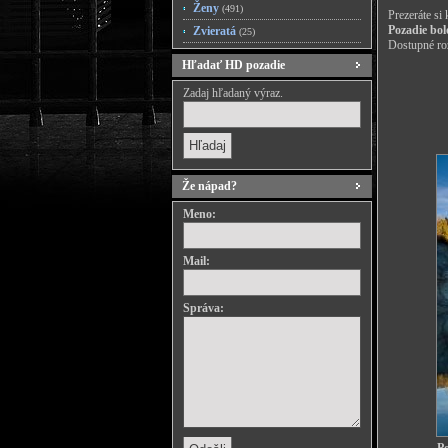
Ženy
(491)
Prezeráte si
Pozadie bol
Zvieratá
(25)
Dostupné roz
Hľadať HD pozadie
Zadaj hľadaný výraz.
Že nápad?
Meno:
Mail:
Správa: