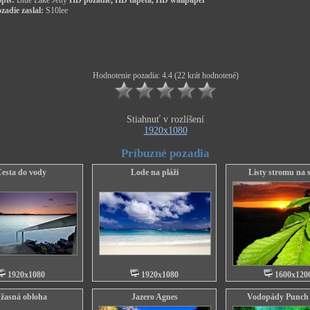
pis:
Blue Lake Jetty
HD pozadie, HD tapeta, HD wallpaper
zadie zaslal:
S10lee
Hodnotenie pozadia: 4.4 (22 krát hodnotené)
Stiahnuť v rozlíšení
1920x1080
Príbuzné pozadia
esta do vody
Lode na pláži
Listy stromu na 
1920x1080
1920x1080
1600x120
žasná obloha
Jazero Agnes
Vodopády Punch