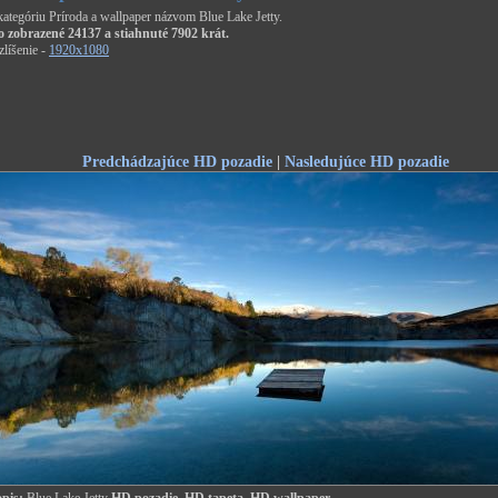
 kategóriu Príroda a wallpaper názvom Blue Lake Jetty.
o zobrazené 24137 a stiahnuté 7902 krát.
líšenie -
1920x1080
Predchádzajúce HD pozadie
|
Nasledujúce HD pozadie