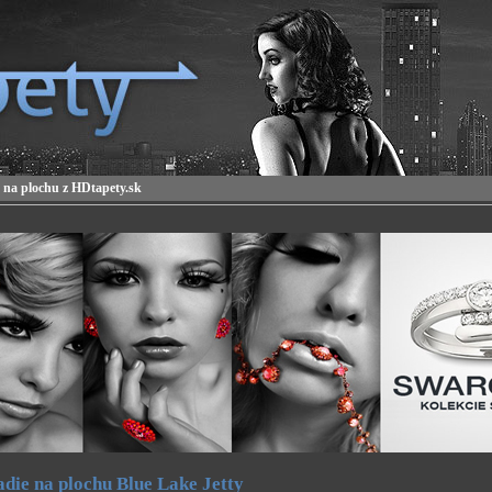
 na plochu z HDtapety.sk
die na plochu Blue Lake Jetty