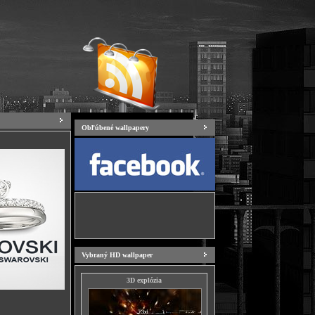
Obľúbené wallpapery
Vybraný HD wallpaper
3D explózia