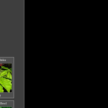
slnku
0
 Bowl