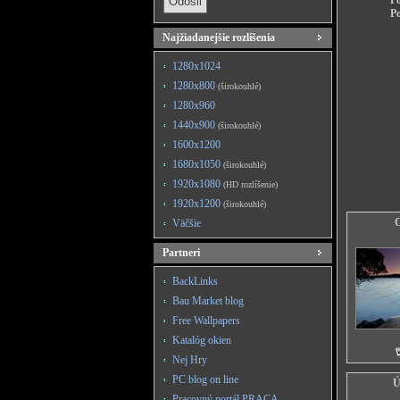
Po
Po
Najžiadanejšie rozlíšenia
1280x1024
1280x800
(širokouhlé)
1280x960
1440x900
(širokouhlé)
1600x1200
1680x1050
(širokouhlé)
1920x1080
(HD rozlíšenie)
1920x1200
(širokouhlé)
C
Väčšie
Partneri
BackLinks
Bau Market blog
Free Wallpapers
Katalóg okien
Nej Hry
PC blog on line
Ú
Pracovný portál PRACA