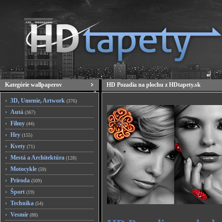
Kategórie wallpaperov
HD Pozadia na plochu z HDtapety.sk
3D, Umenie, Artwork
(376)
Autá
(367)
Filmy
(44)
Hry
(155)
Kvety
(71)
Mestá a Architektúra
(128)
Motocykle
(59)
Príroda
(509)
Šport
(19)
Technika
(54)
Vesmír
(88)