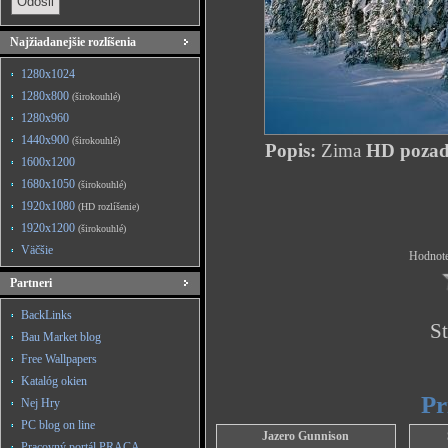
Najžiadanejšie rozlíšenia
1280x1024
1280x800
(širokouhlé)
1280x960
1440x900
(širokouhlé)
Popis:
Zima
HD pozadi
1600x1200
1680x1050
(širokouhlé)
1920x1080
(HD rozlíšenie)
1920x1200
(širokouhlé)
Väčšie
Hodnote
Partneri
BackLinks
St
Bau Market blog
Free Wallpapers
Katalóg okien
Pr
Nej Hry
PC blog on line
Jazero Gunnison
Pracovný portál PRACA