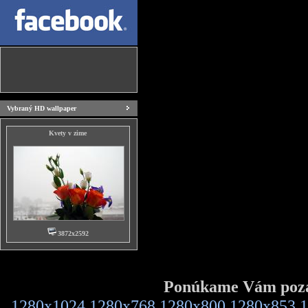
Vybraný HD wallpaper
Kvety v zime
3872x2592
Ponúkame Vám pozad
1280x1024
1280x768
1280x800
1280x853
1