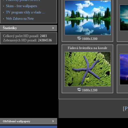
Skins - free wallpapers
TV program vždy a všade ...
Web Zabava na Nete
Štatistiky
Celkový počet HD pozadí:
2403
1600x1200
Zobrazených HD pozadí:
24384536
Fialová hviezdica na korale
1600x1200
[
P
Obľúbené wallpapery