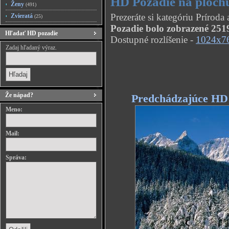
HD Pozadie na ploch
Ženy
(491)
Prezeráte si kategóriu Prírod
Zvieratá
(25)
Pozadie bolo zobrazené 2519
Hľadať HD pozadie
Dostupné rozlíšenie -
1024x7
Zadaj hľadaný výraz.
Že nápad?
Predchádzajúce HD
Meno:
Mail:
Správa: