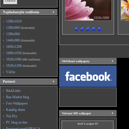
Najžiadanejšie rozlíšenia
1920x1080
1280x1024
1280x800
(širokouhlé)
1280x960
1440x900
(širokouhlé)
1600x1200
1680x1050
(širokouhlé)
1920x1080
(HD rozlíšenie)
Obľúbené wallpapery
1920x1200
(širokouhlé)
Väčšie
Partneri
BackLinks
Bau Market blog
Free Wallpapers
Katalóg okien
Vybraný HD wallpaper
Nej Hry
PC blog on line
Avril Lavigne 03
Pracovný portál PRACA