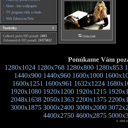
Skins - free wallpapers
TV program vždy a všade ...
Web Zabava na Nete
Štatistiky
Celkový počet HD pozadí:
2403
1920x1200
Zobrazených HD pozadí:
24375012
Ponúkame Vám pozad
1280x1024
1280x768
1280x800
1280x853
1
1440x900
1440x960
1600x1000
1600x1
1600x1251
1600x961
1632x1224
1680x1
1920x1080
1920x1200
1920x1215
1920x
2048x1638
2050x1363
2200x1375
2200x
3000x1875
3000x2400
3008x2000
3072x
4400x2750
4600x2875
5000x
© 2009
H