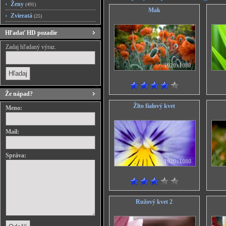
Ženy
(491)
Mak
Zvieratá
(25)
Hľadať HD pozadie
Zadaj hľadaný výraz.
1920x1080
Že nápad?
Žlto fialový kvet
Meno:
Mail:
Správa:
1920x1080
Ružový kvet 2