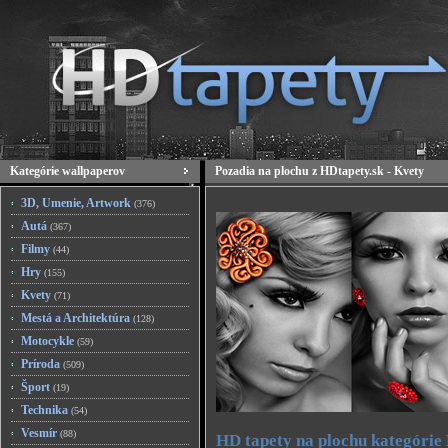
Kategórie wallpaperov
Pozadia na plochu z HDtapety.sk - Kvety
3D, Umenie, Artwork
(376)
Autá
(367)
Filmy
(44)
Hry
(155)
Kvety
(71)
Mestá a Architektúra
(128)
Motocykle
(59)
Príroda
(509)
Šport
(19)
Technika
(54)
Vesmír
(88)
HD tapety na plochu kategórie