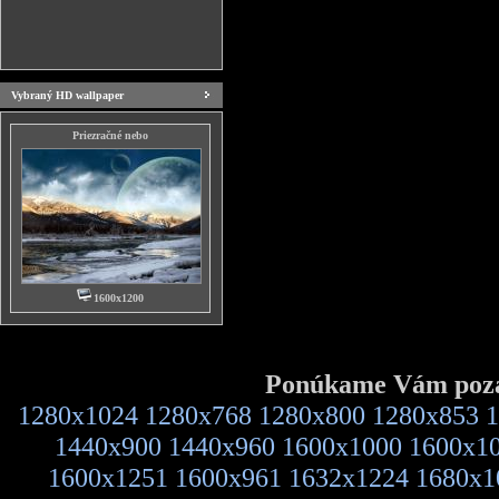
Vybraný HD wallpaper
Priezračné nebo
1600x1200
Ponúkame Vám pozad
1280x1024
1280x768
1280x800
1280x853
1
1440x900
1440x960
1600x1000
1600x1
1600x1251
1600x961
1632x1224
1680x1