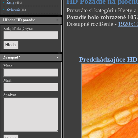
HD Pozadie na plochu
Ženy
(491)
Prezeráte si kategóriu Kvety 
Zvieratá
(25)
Pozadie bolo zobrazené 1052
Hľadať HD pozadie
Dostupné rozlíšenie -
1920x1
Zadaj hľadaný výraz.
Že nápad?
Predchádzajúce HD
Meno:
Mail:
Správa: