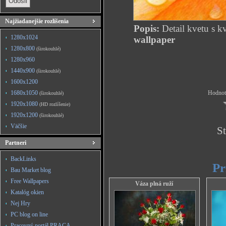
Najžiadanejšie rozlíšenia
Popis:
Detail kvetu s 
1280x1024
wallpaper
1280x800
(širokouhlé)
1280x960
1440x900
(širokouhlé)
1600x1200
1680x1050
Hodnote
(širokouhlé)
1920x1080
(HD rozlíšenie)
1920x1200
(širokouhlé)
Väčšie
St
Partneri
BackLinks
Pr
Bau Market blog
Free Wallpapers
Váza plná ruží
Katalóg okien
Nej Hry
PC blog on line
Pracovný portál PRACA