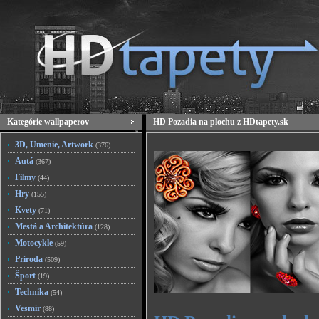
Kategórie wallpaperov
HD Pozadia na plochu z HDtapety.sk
3D, Umenie, Artwork
(376)
Autá
(367)
Filmy
(44)
Hry
(155)
Kvety
(71)
Mestá a Architektúra
(128)
Motocykle
(59)
Príroda
(509)
Šport
(19)
Technika
(54)
Vesmír
(88)