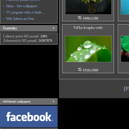
Skins - free wallpapers
TV program vždy a všade ...
1600x1200
Web Zabava na Nete
Veľka kvapka vody
Štatistiky
Celkový počet HD pozadí:
2403
Zobrazených HD pozadí:
24367879
1920x1080
[
P
Obľúbené wallpapery