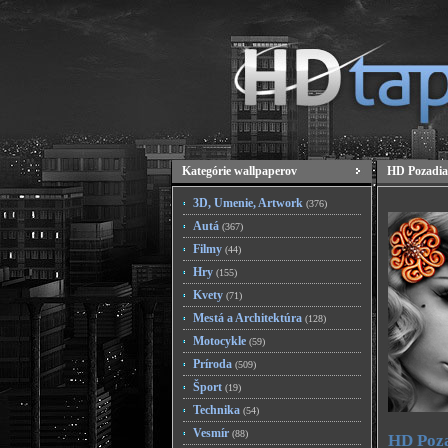
Kategórie wallpaperov
HD Pozadia
3D, Umenie, Artwork
(376)
Autá
(367)
Filmy
(44)
Hry
(155)
Kvety
(71)
Mestá a Architektúra
(128)
Motocykle
(59)
Príroda
(509)
Šport
(19)
Technika
(54)
Vesmír
(88)
HD Poza