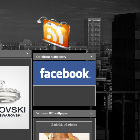
Obľúbené wallpapery
Vybraný HD wallpaper
Zadoček od piesku