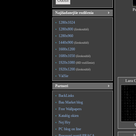
Po
Najžiadanejšie rozlíšenia
1280x1024
1280x800
(širokouhlé)
1280x960
1440x900
(širokouhlé)
1600x1200
1680x1050
(širokouhlé)
1920x1080
(HD rozlíšenie)
1920x1200
(širokouhlé)
Väčšie
Lara C
Partneri
BackLinks
Bau Market blog
Free Wallpapers
Katalóg okien
Nej Hry
PC blog on line
An
Pracovný portál PRACA