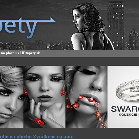
 na plochu z HDtapety.sk
die na plochu Zvodkyne na aute