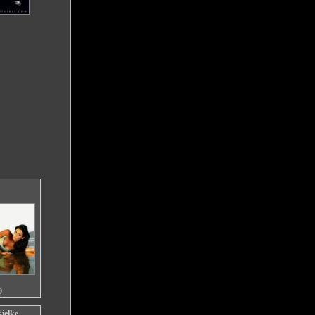
0
ielke