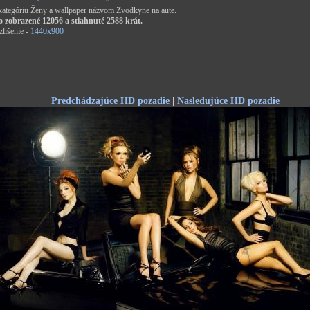
 kategóriu Ženy a wallpaper názvom Zvodkyne na aute.
o zobrazené 12056 a stiahnuté 2588 krát.
líšenie -
1440x900
Predchádzajúce HD pozadie
|
Nasledujúce HD pozadie