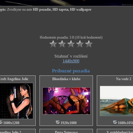
pis:
Zvodkyne na aute
HD pozadie, HD tapeta, HD wallpaper
Hodnotenie pozadia: 3.8 (10 krát hodnotené)
Stiahnuť v rozlíšení
1440x900
Príbuzné pozadia
roft Angelina Jolie
Blondínka v klube
Na vode 2
1600x1200
1920x1080
1680x105
gelina Jolie 2
Petra Nemcova
V priehladnej koš