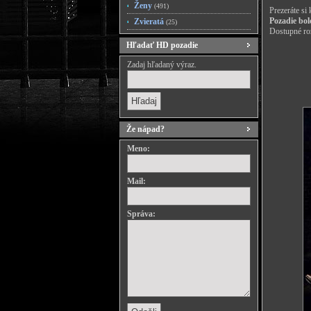
Ženy
(491)
Prezeráte si
Pozadie bol
Zvieratá
(25)
Dostupné roz
Hľadať HD pozadie
Zadaj hľadaný výraz.
Že nápad?
Meno:
Mail:
Správa: