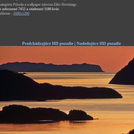
 kategóriu Príroda a wallpaper názvom Záliv Hermitage.
o zobrazené 7452 a stiahnuté 1180 krát.
líšenie -
1600x1200
Predchádzajúce HD pozadie
|
Nasledujúce HD pozadie