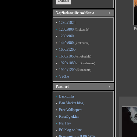
Najžiadanejšie rozlíšenia
1280x1024
Po
1280x800
(širokouhlé)
1280x960
1440x900
(širokouhlé)
1600x1200
1680x1050
(širokouhlé)
1920x1080
(HD rozlíšenie)
1920x1200
(širokouhlé)
Väčšie
Partneri
BackLinks
Bau Market blog
Free Wallpapers
Katalóg okien
Nej Hry
PC blog on line
Pracovný portál PRACA