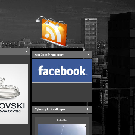
Obľúbené wallpapery
Vybraný HD wallpaper
lietadla