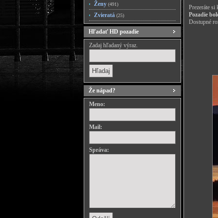
Ženy
(491)
Prezeráte si
Pozadie bol
Zvieratá
(25)
Dostupné roz
Hľadať HD pozadie
Zadaj hľadaný výraz.
Že nápad?
Meno:
Mail:
Správa: