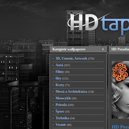
Kategórie wallpaperov
HD Pozadia
3D, Umenie, Artwork
(376)
Autá
(367)
Filmy
(44)
Hry
(155)
Kvety
(71)
Mestá a Architektúra
(128)
Motocykle
(59)
Príroda
(509)
Šport
(19)
Technika
(54)
Vesmír
(88)
HD Poza