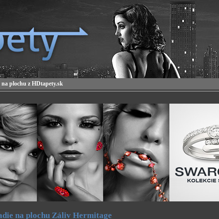
 na plochu z HDtapety.sk
die na plochu Záliv Hermitage