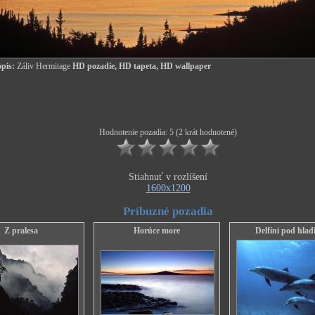
pis:
Záliv Hermitage
HD pozadie, HD tapeta, HD wallpaper
Hodnotenie pozadia: 5 (2 krát hodnotené)
Stiahnuť v rozlíšení
1600x1200
Príbuzné pozadia
Z pralesa
Horúce more
Delfíni pod hlad