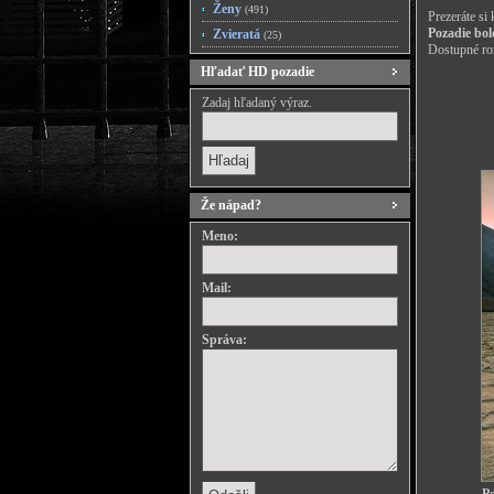
Ženy
(491)
Prezeráte si
Pozadie bol
Zvieratá
(25)
Dostupné roz
Hľadať HD pozadie
Zadaj hľadaný výraz.
Že nápad?
Meno:
Mail:
Správa: