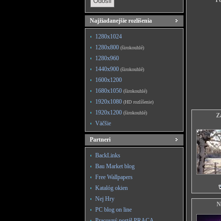
Po
Najžiadanejšie rozlíšenia
1280x1024
1280x800
(širokouhlé)
1280x960
1440x900
(širokouhlé)
1600x1200
1680x1050
(širokouhlé)
1920x1080
(HD rozlíšenie)
1920x1200
(širokouhlé)
Z
Väčšie
Partneri
BackLinks
Bau Market blog
Free Wallpapers
Katalóg okien
Nej Hry
N
PC blog on line
Pracovný portál PRACA