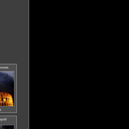
oseum
0
dopád