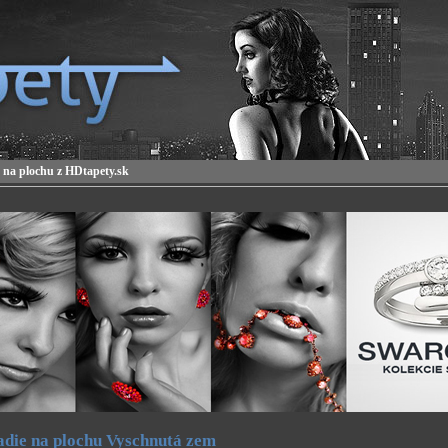
 na plochu z HDtapety.sk
die na plochu Vyschnutá zem