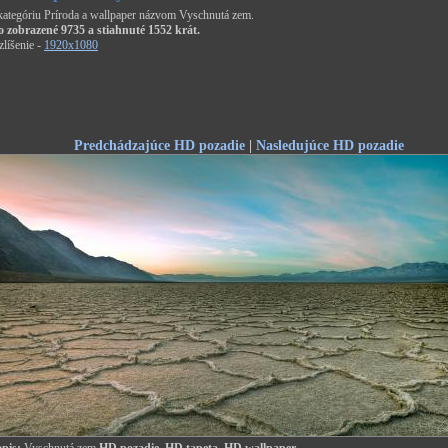
 kategóriu Príroda a wallpaper názvom Vyschnutá zem.
o zobrazené 9735 a stiahnuté 1552 krát.
líšenie -
1920x1080
Predchádzajúce HD pozadie
|
Nasledujúce HD pozadie