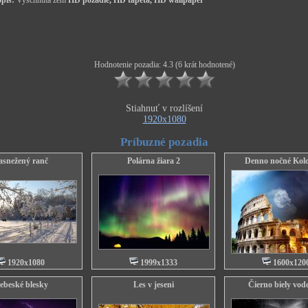
pis:
Vyschnutá zem
HD pozadie, HD tapeta, HD wallpaper
Hodnotenie pozadia: 4.3 (6 krát hodnotené)
Stiahnuť v rozlíšení
1920x1080
Príbuzné pozadia
asnežený ranč
Polárna žiara 2
Denno nočné Kol
1920x1080
1999x1333
1600x120
ebeské blesky
Les v jeseni
Čierno biely vo