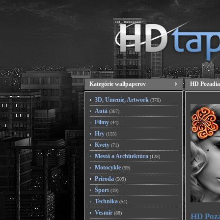
Kategórie wallpaperov
HD Pozadia
3D, Umenie, Artwork
(376)
Autá
(367)
Filmy
(44)
Hry
(155)
Kvety
(71)
Mestá a Architektúra
(128)
Motocykle
(59)
Príroda
(509)
Šport
(19)
Technika
(54)
Vesmír
(88)
HD Poza