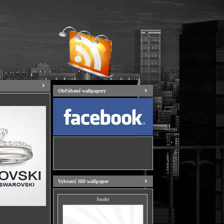
Obľúbené wallpapery
Vybraný HD wallpaper
Sushi