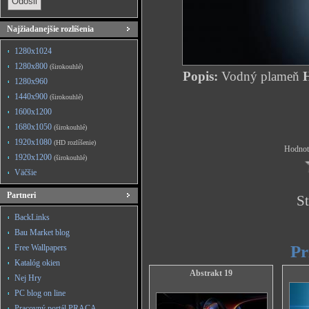
Najžiadanejšie rozlíšenia
1280x1024
1280x800
(širokouhlé)
Popis:
Vodný plameň
H
1280x960
1440x900
(širokouhlé)
1600x1200
1680x1050
(širokouhlé)
1920x1080
(HD rozlíšenie)
Hodnote
1920x1200
(širokouhlé)
Väčšie
Partneri
St
BackLinks
Bau Market blog
Pr
Free Wallpapers
Katalóg okien
Abstrakt 19
Nej Hry
PC blog on line
Pracovný portál PRACA