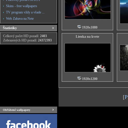
Skins - free wallpapers
TV program vždy a všade ...
Web Zabava na Nete
1920x1080
Štatistiky
Celkový počet HD pozadí:
2403
Lienka na kvete
Zobrazených HD pozadí:
24372393
1920x1200
[
P
Obľúbené wallpapery