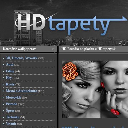
Kategórie wallpaperov
HD Pozadia na plochu z HDtapety.sk
3D, Umenie, Artwork
(376)
Autá
(367)
Filmy
(44)
Hry
(155)
Kvety
(71)
Mestá a Architektúra
(128)
Motocykle
(59)
Príroda
(509)
Šport
(19)
Technika
(54)
Vesmír
(88)