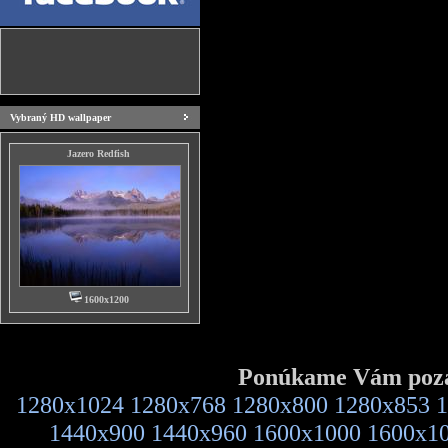
Vybraný HD wallpaper
Jazero Redfish
1600x1200
Ponúkame Vám pozad
1280x1024
1280x768
1280x800
1280x853
1
1440x900
1440x960
1600x1000
1600x1