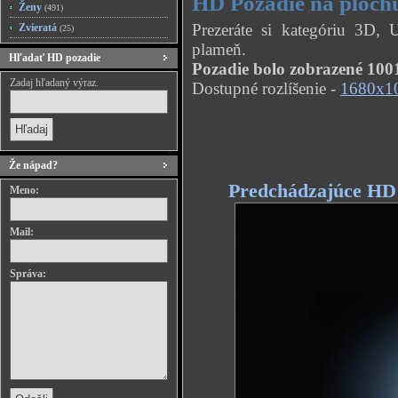
HD Pozadie na ploch
Ženy
(491)
Prezeráte si kategóriu 3D
Zvieratá
(25)
plameň.
Hľadať HD pozadie
Pozadie bolo zobrazené 1001
Zadaj hľadaný výraz.
Dostupné rozlíšenie -
1680x1
Že nápad?
Predchádzajúce HD
Meno:
Mail:
Správa: