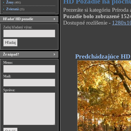
HD Pozadie na ploch
Ženy
(491)
Prezeráte si kategóriu Prírod
Zvieratá
(25)
Pozadie bolo zobrazené 1524
Hľadať HD pozadie
Dostupné rozlíšenie -
1280x1
Zadaj hľadaný výraz.
Že nápad?
Predchádzajúce HD
Meno:
Mail:
Správa: