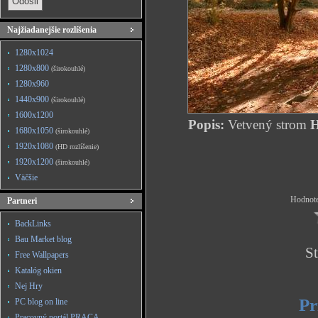
Najžiadanejšie rozlíšenia
1280x1024
1280x800
(širokouhlé)
1280x960
1440x900
(širokouhlé)
1600x1200
Popis:
Vetvený strom
H
1680x1050
(širokouhlé)
1920x1080
(HD rozlíšenie)
1920x1200
(širokouhlé)
Väčšie
Hodnote
Partneri
BackLinks
Bau Market blog
St
Free Wallpapers
Katalóg okien
Nej Hry
Pr
PC blog on line
Pracovný portál PRACA