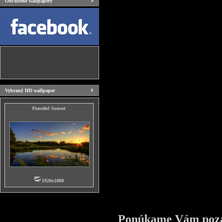
Obľúbené wallpapery
Vybraný HD wallpaper
Peaceful Sunset
1920x1080
Ponúkame Vám pozad