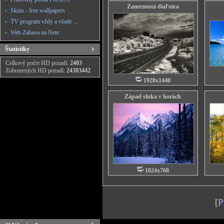
Zamrznutá diaľnica
Skins - free wallpapers
TV program vždy a všade ...
Web Zabava na Nete
Štatistiky
Celkový počet HD pozadí:
2403
Zobrazených HD pozadí:
24383442
1920x1440
Západ slnka v horách
1024x768
[
P