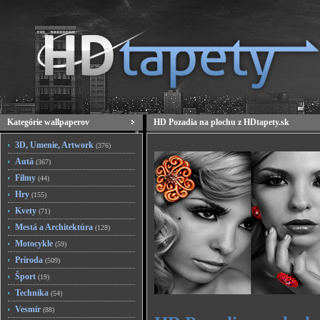
Kategórie wallpaperov
HD Pozadia na plochu z HDtapety.sk
3D, Umenie, Artwork
(376)
Autá
(367)
Filmy
(44)
Hry
(155)
Kvety
(71)
Mestá a Architektúra
(128)
Motocykle
(59)
Príroda
(509)
Šport
(19)
Technika
(54)
Vesmír
(88)