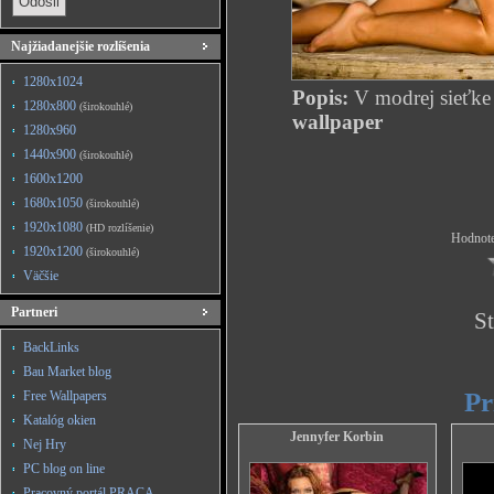
Najžiadanejšie rozlíšenia
1280x1024
Popis:
V modrej sieťke 
1280x800
(širokouhlé)
wallpaper
1280x960
1440x900
(širokouhlé)
1600x1200
1680x1050
(širokouhlé)
1920x1080
(HD rozlíšenie)
Hodnote
1920x1200
(širokouhlé)
Väčšie
Partneri
St
BackLinks
Bau Market blog
Pr
Free Wallpapers
Katalóg okien
Jennyfer Korbin
Nej Hry
PC blog on line
Pracovný portál PRACA