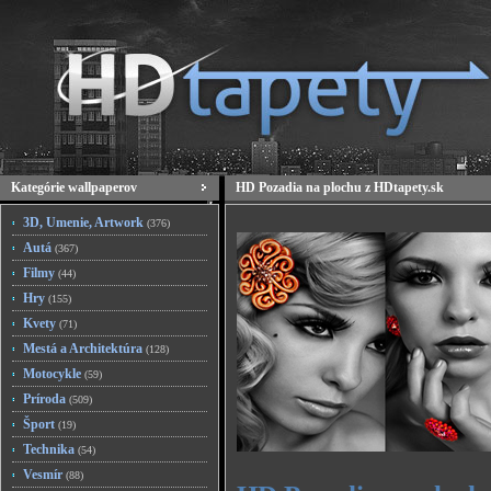
Kategórie wallpaperov
HD Pozadia na plochu z HDtapety.sk
3D, Umenie, Artwork
(376)
Autá
(367)
Filmy
(44)
Hry
(155)
Kvety
(71)
Mestá a Architektúra
(128)
Motocykle
(59)
Príroda
(509)
Šport
(19)
Technika
(54)
Vesmír
(88)