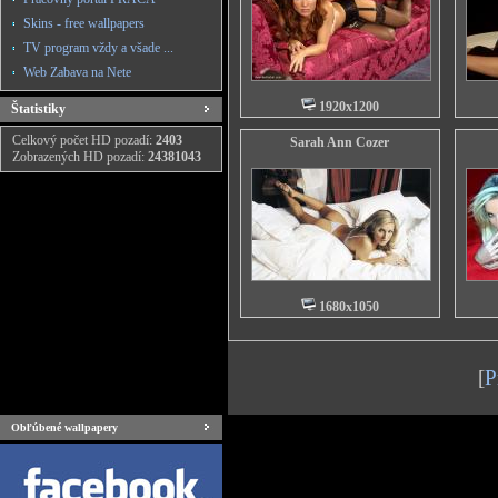
Skins - free wallpapers
TV program vždy a všade ...
Web Zabava na Nete
1920x1200
Štatistiky
Celkový počet HD pozadí:
2403
Sarah Ann Cozer
Zobrazených HD pozadí:
24381043
1680x1050
[
P
Obľúbené wallpapery