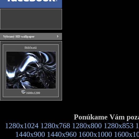
Vybraný HD wallpaper
Ihličnatá
1600x1200
Ponúkame Vám pozad
1280x1024
1280x768
1280x800
1280x853
1
1440x900
1440x960
1600x1000
1600x1