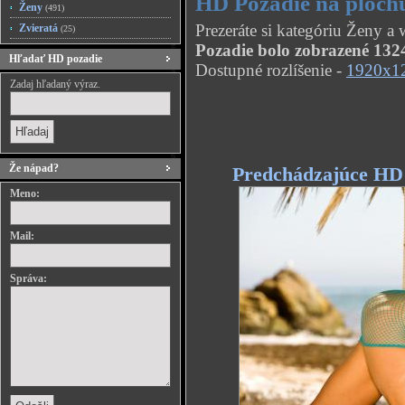
HD Pozadie na plochu
Ženy
(491)
Prezeráte si kategóriu Ženy a
Zvieratá
(25)
Pozadie bolo zobrazené 1324
Hľadať HD pozadie
Dostupné rozlíšenie -
1920x1
Zadaj hľadaný výraz.
Že nápad?
Predchádzajúce HD
Meno:
Mail:
Správa: